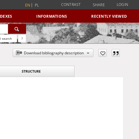
CONTRAST
LOGIN
SHARE
EN
PL
NDEXES
INFORMATIONS
RECENTLY VIEWED
 search
?
Download bibliography description
STRUCTURE