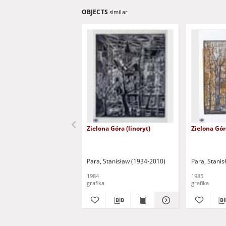
OBJECTS
similar
Zielona Góra (linoryt)
Zielona Góra
Para, Stanisław (1934-2010)
Para, Stani
1984
1985
grafika
grafika