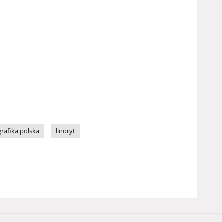
grafika polska
linoryt