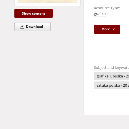
Resource Type:
Show content
grafika
Download
More
Subject and keyword
grafika lubuska - 2
sztuka polska - 20 