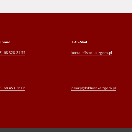
Phone
E-Mail
8) 68 328 21 55
kontakt@zbc.uz.zgora.pl
8) 68 453 26 06
p.karp@biblioteka.zgora.pl