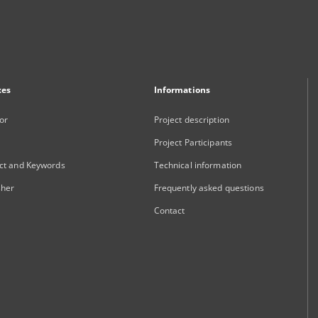
xes
Informations
or
Project description
Project Participants
ct and Keywords
Technical information
sher
Frequently asked questions
Contact