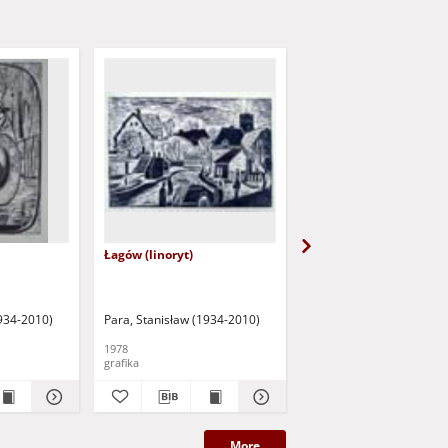
Łagów (linoryt)
Zielona Góra (linoryt)
1934-2010)
Para, Stanisław (1934-2010)
Para, Stanisław (1934-2
1978
1983
grafika
grafika
More