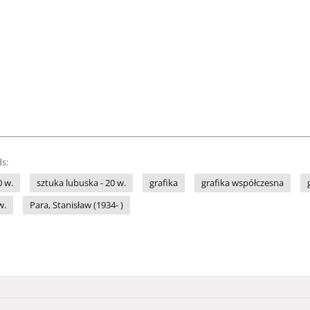
s:
0 w.
sztuka lubuska - 20 w.
grafika
grafika współczesna
w.
Para, Stanisław (1934- )