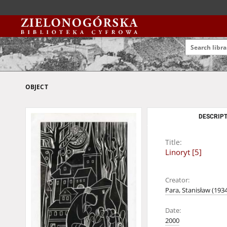
OBJECT
DESCRIPT
Title:
Linoryt [5]
Creator:
Para, Stanisław (193
Date:
2000