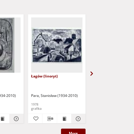
Łagów (linoryt)
Zielona Góra (linoryt)
1934-2010)
Para, Stanisław (1934-2010)
Para, Stanisław (1934-2
1978
1983
grafika
grafika
More