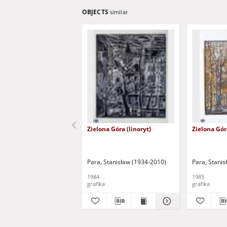
OBJECTS
similar
Zielona Góra (linoryt)
Zielona Góra
Para, Stanisław (1934-2010)
Para, Stani
1984
1985
grafika
grafika