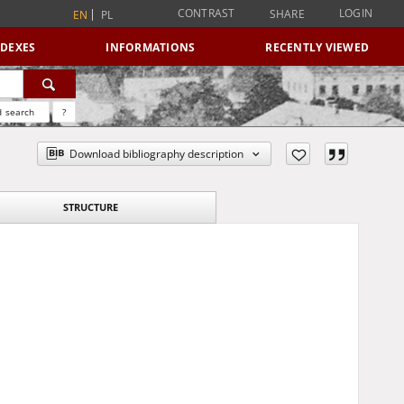
CONTRAST
LOGIN
SHARE
EN
PL
NDEXES
INFORMATIONS
RECENTLY VIEWED
 search
?
Download bibliography description
STRUCTURE