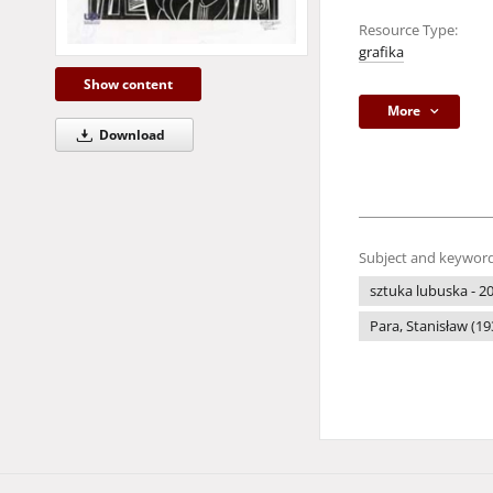
Resource Type:
grafika
Show content
More
Download
Subject and keyword
sztuka lubuska - 20
Para, Stanisław (19