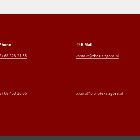
Phone
E-Mail
8) 68 328 21 55
kontakt@zbc.uz.zgora.pl
8) 68 453 26 06
p.karp@biblioteka.zgora.pl