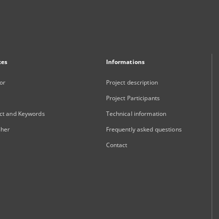
xes
Informations
or
Project description
Project Participants
ct and Keywords
Technical information
sher
Frequently asked questions
Contact