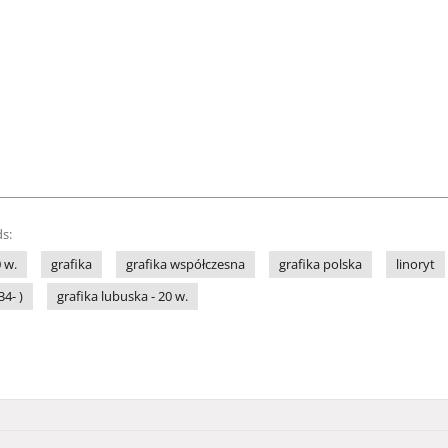
s:
 w.
grafika
grafika współczesna
grafika polska
linoryt
34- )
grafika lubuska - 20 w.