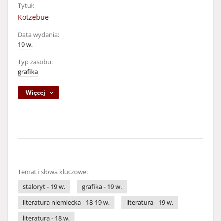
Tytuł:
Kotzebue
Data wydania:
19 w.
Typ zasobu:
grafika
Więcej
Temat i słowa kluczowe:
staloryt - 19 w.
grafika - 19 w.
literatura niemiecka - 18-19 w.
literatura - 19 w.
literatura - 18 w.