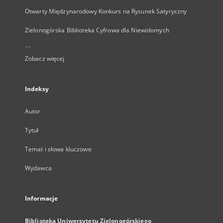
Otwarty Międzynarodowy Konkurs na Rysunek Satyryczny
Zielonogórska Biblioteka Cyfrowa dla Niewidomych
...
Zobacz więcej
Indeksy
Autor
Tytuł
Temat i słowa kluczowe
Wydawca
Informacje
Biblioteka Uniwersytetu Zielonogórskiego