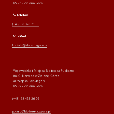
65-762 Zielona Góra
Telefon
(+48) 68 328 21 55
E-Mail
kontakt@zbc.uz.zgora.pl
Wojewódzka i Miejska Biblioteka Publiczna
im. C. Norwida w Zielonej Górze
al. Wojska Polskiego 9
65-077 Zielona Góra
(+48) 68 453 26 06
p.karp@biblioteka.zgora.pl