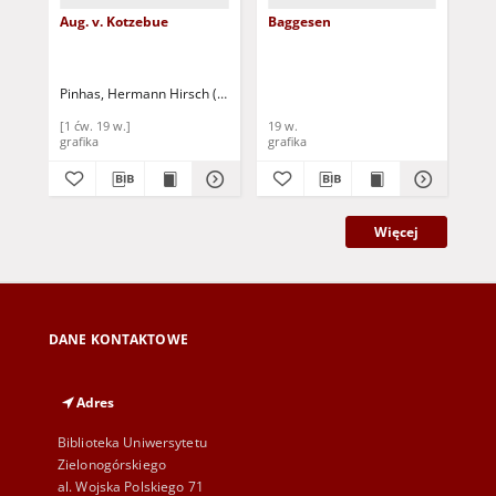
Aug. v. Kotzebue
Baggesen
Vo
Pinhas, Hermann Hirsch (1795-1844)
Jagemann, F.
[1 ćw. 19 w.]
19 w.
19 
grafika
grafika
gra
Więcej
DANE KONTAKTOWE
Adres
Biblioteka Uniwersytetu
Zielonogórskiego
al. Wojska Polskiego 71