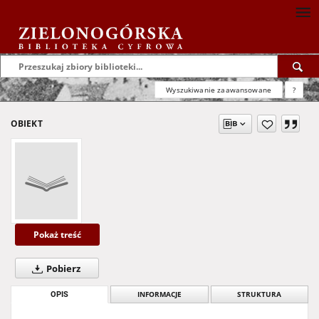
Wyszukiwanie zaawansowane
?
OBIEKT
Pokaż treść
Pobierz
OPIS
INFORMACJE
STRUKTURA