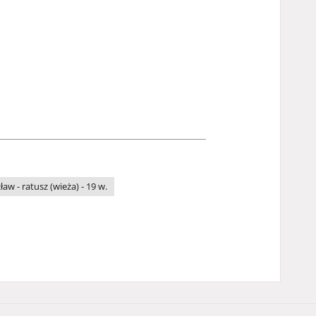
aw - ratusz (wieża) - 19 w.