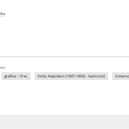
fika
owe:
grafika - 19 w.
Orda, Napoleon (1807-1893) - twórczość
Inowrocł