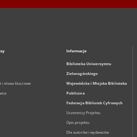
ksy
Informacje
Biblioteka Uniwersytetu
Zielonogórskiego
 i słowa kluczowe
Wojewódzka i Miejska Biblioteka
wca
Publiczna
Federacja Bibliotek Cyfrowych
Uczestnicy Projektu
Opis projektu
Dla autorów i wydawców