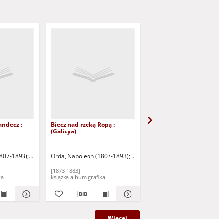
andecz :
Biecz nad rzeką Ropą :
Drohowyże : (Galicya)
(Galicya)
ficzny M. Fajansa
1807-1893)
Warszawa: Zakład Litograficzny M. Fajansa
Orda, Napoleon (1807-1893)
Warszawa: Zakład Litograficzny
Orda, Napoleon (1807-1
[1873-1883]
[1873-1883]
afika
książka album grafika
książka album grafika
Więcej