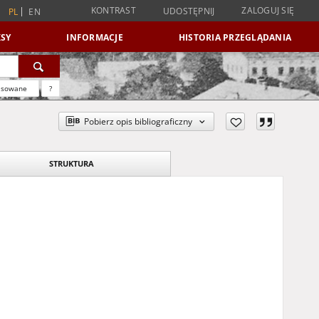
KONTRAST
ZALOGUJ SIĘ
UDOSTĘPNIJ
PL
EN
SY
INFORMACJE
HISTORIA PRZEGLĄDANIA
nsowane
?
Pobierz opis bibliograficzny
STRUKTURA