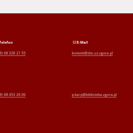
Telefon
E-Mail
8) 68 328 21 55
kontakt@zbc.uz.zgora.pl
8) 68 453 26 06
p.karp@biblioteka.zgora.pl