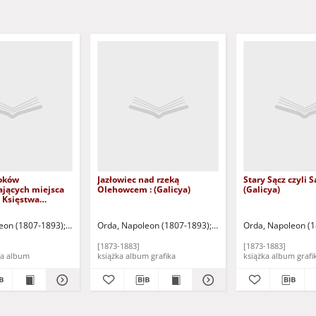
oków
Jazłowiec nad rzeką
Stary Sącz czyli S
ających miejsca
Olehowcem : (Galicya)
(Galicya)
 Księstwa
o i Prus
 Serya piąta
tograficzny M. Fajansa
eon (1807-1893)
Warszawa: Zakład Litograficzny M. Fajansa
Orda, Napoleon (1807-1893)
Warszawa: Zakład Litogra
Orda, Napoleon (
[1873-1883]
[1873-1883]
grafika książka album
książka album grafika
książka album gr