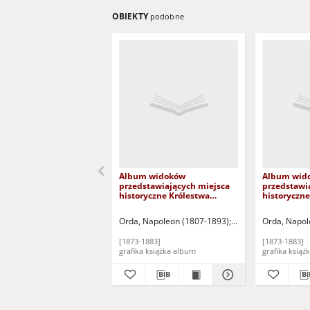
OBIEKTY
podobne
Album widoków
Album wid
przedstawiających miejsca
przedstawi
historyczne Królestwa
historyczne
Galicyi i ziem krakowskich:
Poznańskieg
Serya szósta
Zachodnich:
Orda, Napoleon (1807-1893)
Warszawa: Zakład Li
Orda, Napol
[1873-1883]
[1873-1883]
grafika książka album