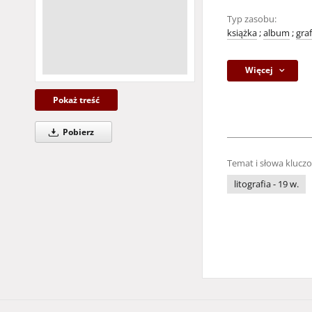
Typ zasobu:
książka
;
album
;
gra
Więcej
Pokaż treść
Pobierz
Temat i słowa klucz
litografia - 19 w.