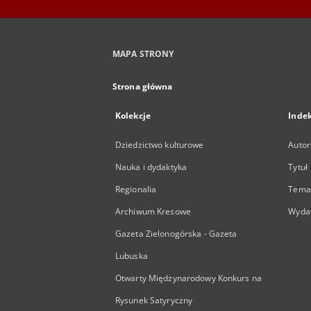
MAPA STRONY
Strona główna
Kolekcje
Inde
Dziedzictwo kulturowe
Autor
Nauka i dydaktyka
Tytuł
Regionalia
Temat
Archiwum Kresowe
Wyda
Gazeta Zielonogórska - Gazeta
Lubuska
Otwarty Międzynarodowy Konkurs na
Rysunek Satyryczny