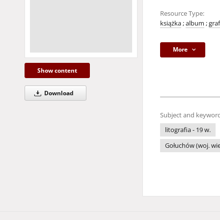
Resource Type:
książka
;
album
;
gra
More
Show content
Download
Subject and keyword
litografia - 19 w.
Gołuchów (woj. wie