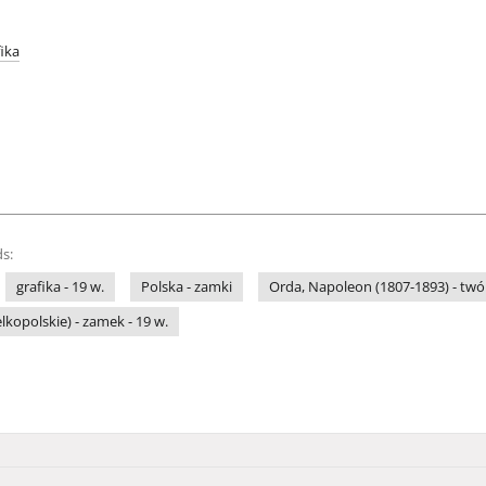
fika
s:
grafika - 19 w.
Polska - zamki
Orda, Napoleon (1807-1893) - twó
lkopolskie) - zamek - 19 w.