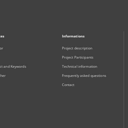
xes
Informations
or
Project description
Project Participants
ct and Keywords
Technical information
sher
Frequently asked questions
Contact