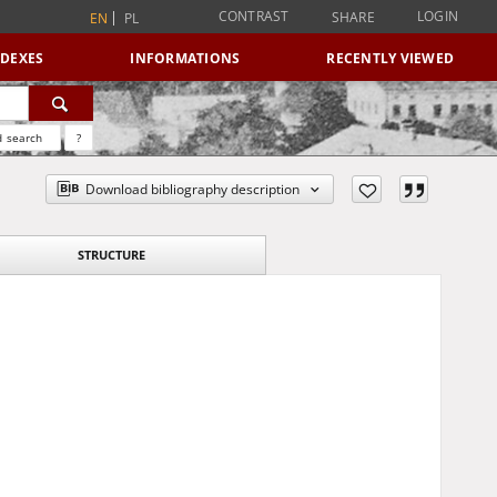
CONTRAST
LOGIN
SHARE
EN
PL
NDEXES
INFORMATIONS
RECENTLY VIEWED
 search
?
Download bibliography description
STRUCTURE