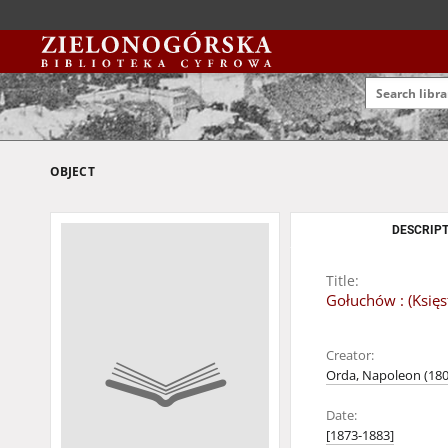
OBJECT
DESCRIPT
Title:
Gołuchów : (Księ
Creator:
Orda, Napoleon (180
Date:
[1873-1883]