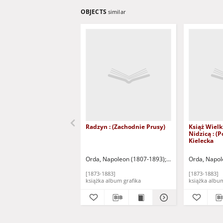
OBJECTS
similar
Radzyn : (Zachodnie Prusy)
Książ Wielk
Nidzicą : (P
Kielecka
Orda, Napoleon (1807-1893)
Warszawa: Zakład Li
Orda, Napol
[1873-1883]
[1873-1883]
książka album grafika