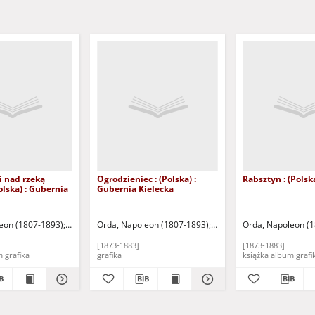
i nad rzeką
Ogrodzieniec : (Polska) :
Rabsztyn : (Polsk
olska) : Gubernia
Gubernia Kielecka
tograficzny M. Fajansa
eon (1807-1893)
Warszawa: Zakład Litograficzny M. Fajansa
Orda, Napoleon (1807-1893)
Warszawa: Zakład Litogra
Orda, Napoleon (
[1873-1883]
[1873-1883]
książka album grafika
grafika
książka album gr