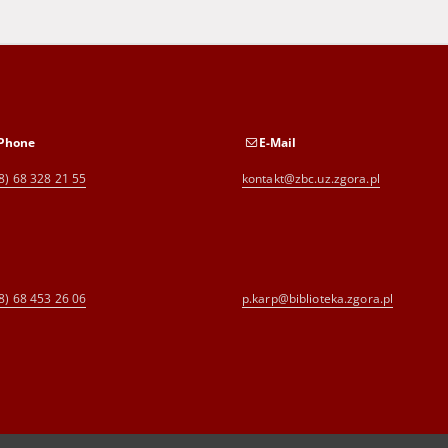
Phone
E-Mail
8) 68 328 21 55
kontakt@zbc.uz.zgora.pl
8) 68 453 26 06
p.karp@biblioteka.zgora.pl