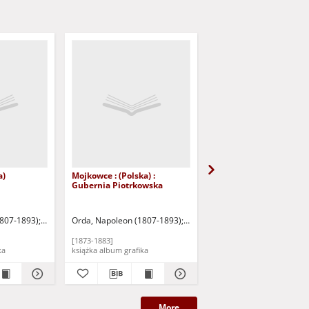
a)
Mojkowce : (Polska) :
Smoleń : (Polska)
Gubernia Piotrkowska
ficzny M. Fajansa
1807-1893)
Warszawa: Zakład Litograficzny M. Fajansa
Orda, Napoleon (1807-1893)
Warszawa: Zakład Litograficzny
Orda, Napoleon (1807-1
[1873-1883]
[1873-1883]
afika
książka album grafika
książka album grafika
More