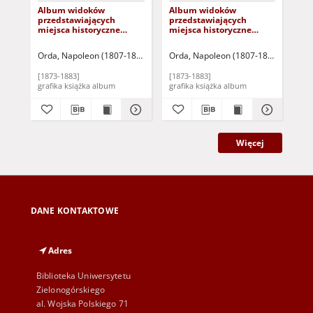
Album widoków
Album widoków
Jaz
przedstawiających
przedstawiających
Ole
miejsca historyczne
miejsca historyczne
Królestwa Galicyi i ziem
Księstwa Poznańskiego i
krakowskich: Serya
Prus Zachodnich: Serya
Orda, Napoleon (1807-1893)
Warszawa: Zakład Litograficzny M. Fajan
Orda, Napoleon (1807-1893)
Warszaw
Ord
szósta
piąta
[1873-1883]
[1873-1883]
[18
grafika książka album
grafika książka album
Więcej
DANE KONTAKTOWE
Adres
Biblioteka Uniwersytetu
Zielonogórskiego
al. Wojska Polskiego 71