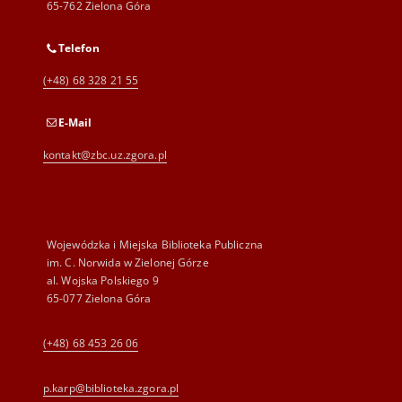
65-762 Zielona Góra
Telefon
(+48) 68 328 21 55
E-Mail
kontakt@zbc.uz.zgora.pl
Wojewódzka i Miejska Biblioteka Publiczna
im. C. Norwida w Zielonej Górze
al. Wojska Polskiego 9
65-077 Zielona Góra
(+48) 68 453 26 06
p.karp@biblioteka.zgora.pl