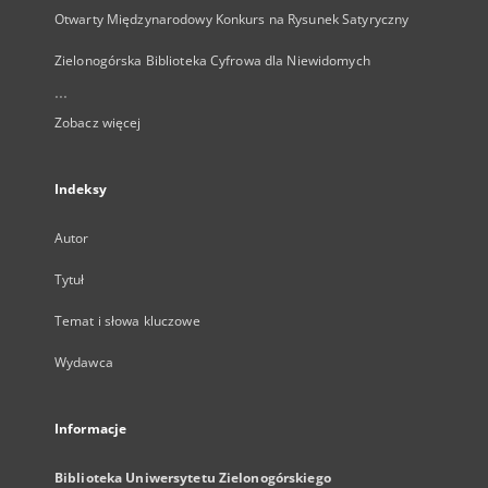
Otwarty Międzynarodowy Konkurs na Rysunek Satyryczny
Zielonogórska Biblioteka Cyfrowa dla Niewidomych
...
Zobacz więcej
Indeksy
Autor
Tytuł
Temat i słowa kluczowe
Wydawca
Informacje
Biblioteka Uniwersytetu Zielonogórskiego