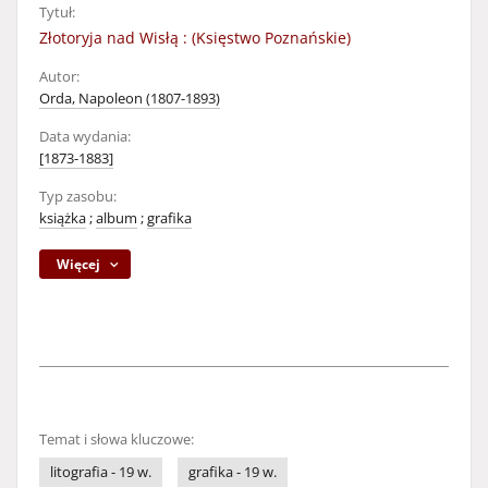
Tytuł:
Złotoryja nad Wisłą : (Księstwo Poznańskie)
Autor:
Orda, Napoleon (1807-1893)
Data wydania:
[1873-1883]
Typ zasobu:
książka
;
album
;
grafika
Więcej
Temat i słowa kluczowe:
litografia - 19 w.
grafika - 19 w.