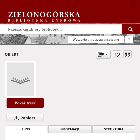
Wyszukiwanie zaawansowane
?
OBIEKT
Pokaż treść
Pobierz
OPIS
INFORMACJE
STRUKTURA