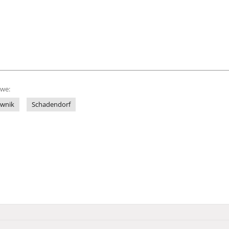
owe:
iwnik
Schadendorf