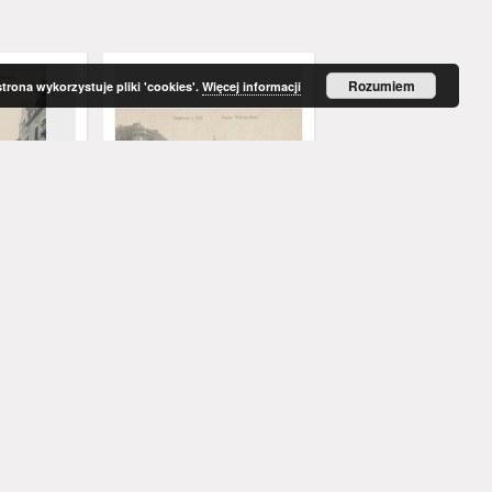
Rozumiem
strona wykorzystuje pliki 'cookies'.
Więcej informacji
ünberg i.
Zielona Góra / Grünberg i.
Zielona Góra / Grünber
traße mit
Schles.; Kaiser Wilhelm
Schles.; Löbtenz
sturm
Platz; Plac Bohaterów
1919
1918
pocztówka
pocztówka
Więcej