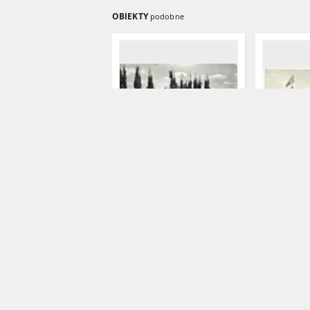
OBIEKTY
podobne
Sulechów; Pływalnia
Kostrzyn / Küstrin - Erg.-Batl.
Inf.-Regt. 5
Pohl, Karl - f
1968
pocztówka
pocztówka