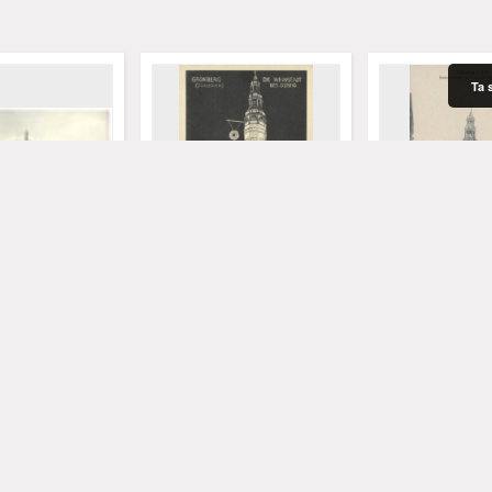
Ta 
Zielona Góra / Grünberg; Die
Zielona Góra / Gr
0
Weinstadt des Ostens;
Schl.; Niedertors
Miasto wina na wschodzie
Ring und Rathau
ot.
1937
[b.r.]
pocztówka
pocztówka