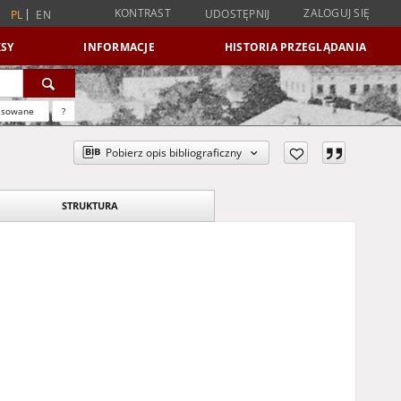
KONTRAST
ZALOGUJ SIĘ
UDOSTĘPNIJ
PL
EN
SY
INFORMACJE
HISTORIA PRZEGLĄDANIA
nsowane
?
Pobierz opis bibliograficzny
STRUKTURA