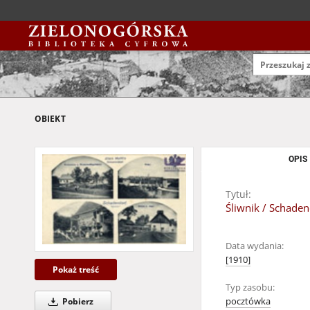
OBIEKT
OPIS
Tytuł:
Śliwnik / Schaden
Data wydania:
[1910]
Pokaż treść
Typ zasobu:
pocztówka
Pobierz