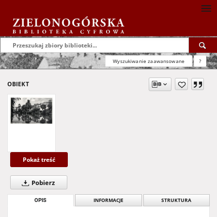
Wyszukiwanie zaawansowane
?
OBIEKT
Pokaż treść
Pobierz
OPIS
INFORMACJE
STRUKTURA