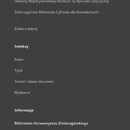
Otwarty Międzynarodowy Konkurs na Rysunek Satyryczny
Zielonogórska Biblioteka Cyfrowa dla Niewidomych
...
Zobacz więcej
Indeksy
Autor
Tytuł
Temat i słowa kluczowe
Wydawca
Informacje
Biblioteka Uniwersytetu Zielonogórskiego