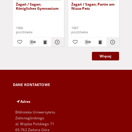
Żagań / Sagan;
Żagań / Sagan; Partie am
Żag
Königliches Gymnasium
Nizza-Patz
Lu
1906
1907
pocztówka
pocztówka
poc
Więcej
DANE KONTAKTOWE
Adres
Biblioteka Uniwersytetu
Zielonogórskiego
al. Wojska Polskiego 71
65-762 Zielona Góra