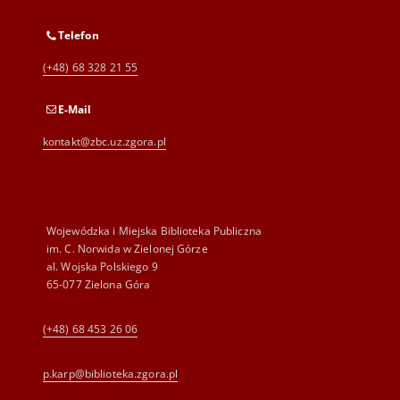
Telefon
(+48) 68 328 21 55
E-Mail
kontakt@zbc.uz.zgora.pl
Wojewódzka i Miejska Biblioteka Publiczna
im. C. Norwida w Zielonej Górze
al. Wojska Polskiego 9
65-077 Zielona Góra
(+48) 68 453 26 06
p.karp@biblioteka.zgora.pl