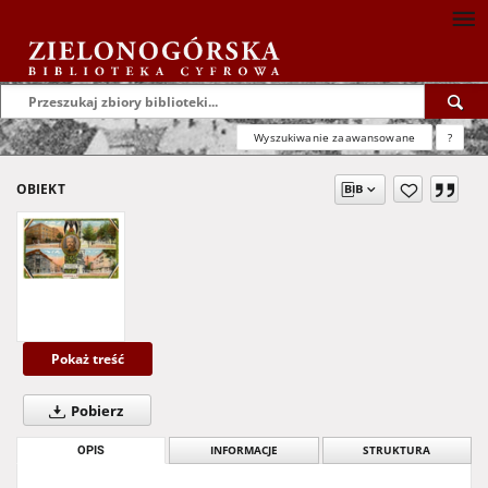
Wyszukiwanie zaawansowane
?
OBIEKT
Pokaż treść
Pobierz
OPIS
INFORMACJE
STRUKTURA