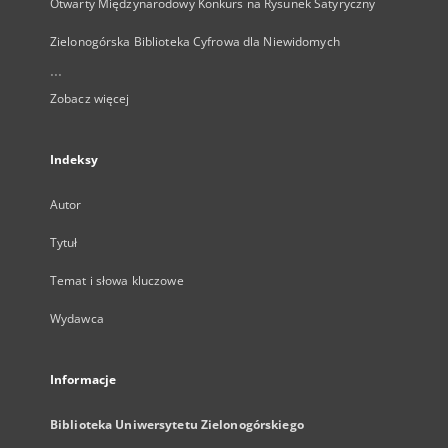
Otwarty Międzynarodowy Konkurs na Rysunek Satyryczny
Zielonogórska Biblioteka Cyfrowa dla Niewidomych
...
Zobacz więcej
Indeksy
Autor
Tytuł
Temat i słowa kluczowe
Wydawca
Informacje
Biblioteka Uniwersytetu Zielonogórskiego