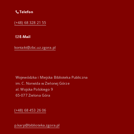
Telefon
(+48) 68 328 21 55
E-Mail
kontakt@zbc.uz.zgora.pl
Wojewódzka i Miejska Biblioteka Publiczna
im. C. Norwida w Zielonej Górze
al. Wojska Polskiego 9
65-077 Zielona Góra
(+48) 68 453 26 06
p.karp@biblioteka.zgora.pl