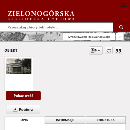
Wyszukiwanie zaawansowane
?
OBIEKT
Pokaż treść
Pobierz
OPIS
INFORMACJE
STRUKTURA