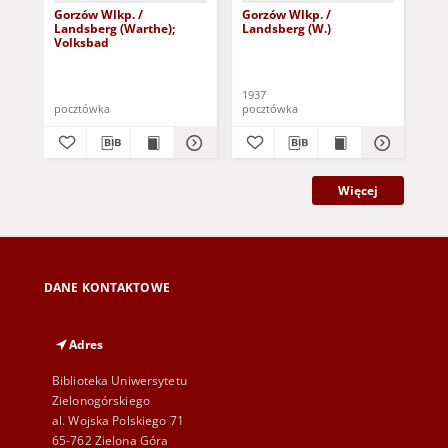
Gorzów Wlkp. /
Gorzów Wlkp. /
Go
Landsberg (Warthe);
Landsberg (W.)
Lan
Volksbad
1937
191
pocztówka
pocztówka
poc
Więcej
DANE KONTAKTOWE
Adres
Biblioteka Uniwersytetu
Zielonogórskiego
al. Wojska Polskiego 71
65-762 Zielona Góra