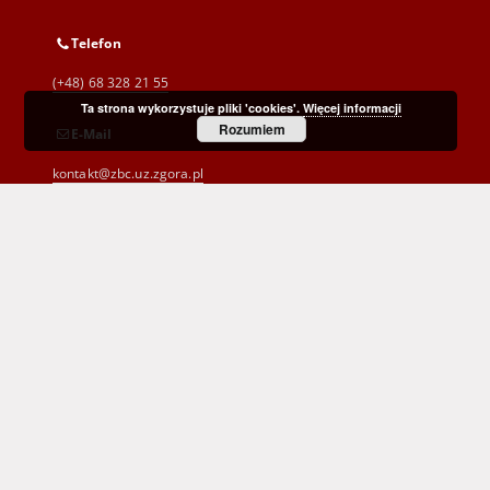
Telefon
(+48) 68 328 21 55
Ta strona wykorzystuje pliki 'cookies'.
Więcej informacji
Rozumiem
E-Mail
kontakt@zbc.uz.zgora.pl
Wojewódzka i Miejska Biblioteka Publiczna
im. C. Norwida w Zielonej Górze
al. Wojska Polskiego 9
65-077 Zielona Góra
(+48) 68 453 26 06
p.karp@biblioteka.zgora.pl