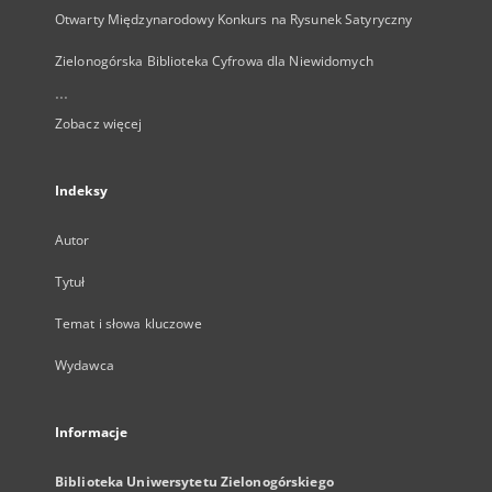
Otwarty Międzynarodowy Konkurs na Rysunek Satyryczny
Zielonogórska Biblioteka Cyfrowa dla Niewidomych
...
Zobacz więcej
Indeksy
Autor
Tytuł
Temat i słowa kluczowe
Wydawca
Informacje
Biblioteka Uniwersytetu Zielonogórskiego