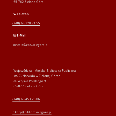
65-762 Zielona Góra
Telefon
(+48) 68 328 21 55
E-Mail
kontakt@zbc.uz.zgora.pl
Wojewódzka i Miejska Biblioteka Publiczna
im. C. Norwida w Zielonej Górze
al. Wojska Polskiego 9
65-077 Zielona Góra
(+48) 68 453 26 06
p.karp@biblioteka.zgora.pl