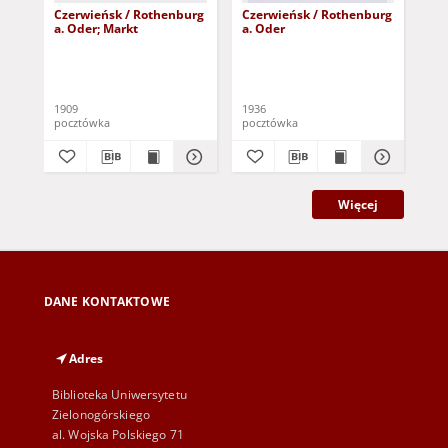
Czerwieńsk / Rothenburg
Czerwieńsk / Rothenburg
Cz
a. Oder; Markt
a. Oder
a. 
1909
1936
193
pocztówka
pocztówka
poc
Więcej
DANE KONTAKTOWE
Adres
Biblioteka Uniwersytetu
Zielonogórskiego
al. Wojska Polskiego 71