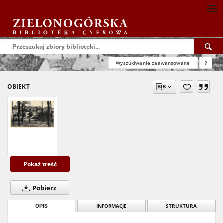
Wyszukiwanie zaawansowane
?
OBIEKT
Pokaż treść
Pobierz
OPIS
INFORMACJE
STRUKTURA