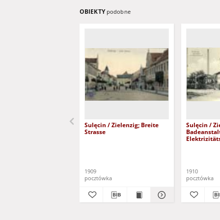
OBIEKTY
podobne
Sulęcin / Zielenzig; Breite
Sulęcin / Zi
Strasse
Badeanstal
Elektrizitä
1909
1910
pocztówka
pocztówka