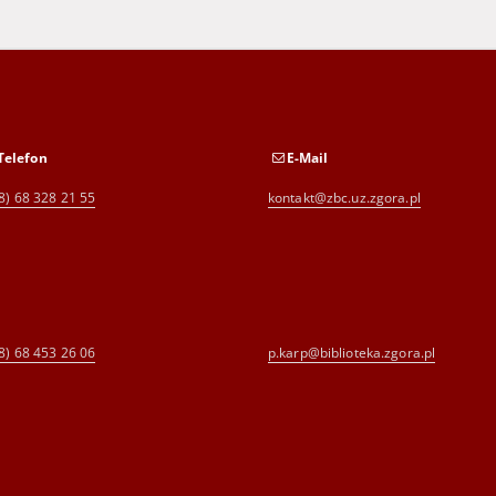
Telefon
E-Mail
8) 68 328 21 55
kontakt@zbc.uz.zgora.pl
8) 68 453 26 06
p.karp@biblioteka.zgora.pl