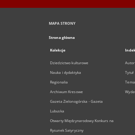
MAPA STRONY
Strona główna
Kolekcje
Inde
Dziedzictwo kulturowe
Autor
Nauka i dydaktyka
Tytuł
Regionalia
Temat
Archiwum Kresowe
Wyda
Gazeta Zielonogórska - Gazeta
Lubuska
Otwarty Międzynarodowy Konkurs na
Rysunek Satyryczny