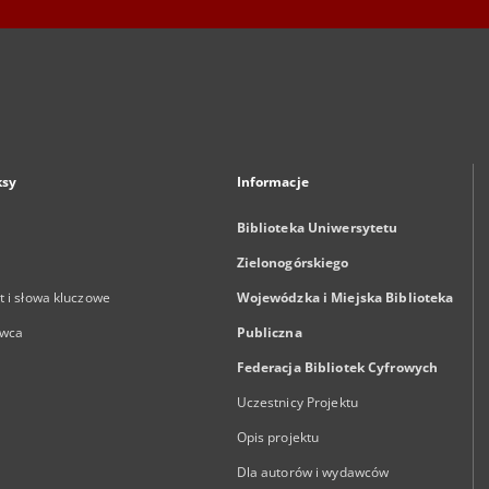
ksy
Informacje
Biblioteka Uniwersytetu
Zielonogórskiego
 i słowa kluczowe
Wojewódzka i Miejska Biblioteka
wca
Publiczna
Federacja Bibliotek Cyfrowych
Uczestnicy Projektu
Opis projektu
Dla autorów i wydawców