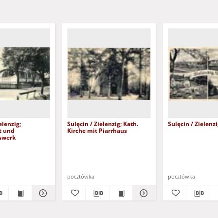
elenzig;
Sulęcin / Zielenzig; Kath.
Sulęcin / Zielenz
t und
Kirche mit Piarrhaus
tswerk
pocztówka
pocztówka