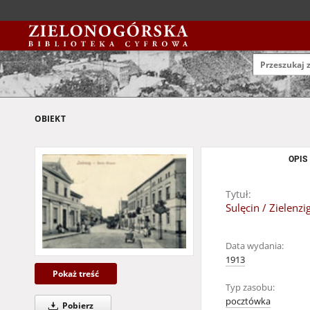
OBIEKT
OPIS
Tytuł:
Sulęcin / Zielenzi
Data wydania:
1913
Pokaż treść
Typ zasobu:
pocztówka
Pobierz