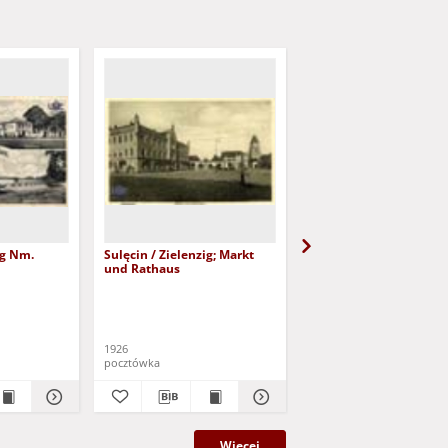
ig Nm.
Sulęcin / Zielenzig; Markt
Sulechów; Pływalnia
und Rathaus
1926
1968
pocztówka
pocztówka
Więcej