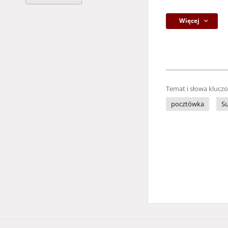
Więcej
Temat i słowa klucz
pocztówka
Su