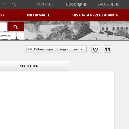
KONTRAST
ZALOGUJ SIĘ
UDOSTĘPNIJ
PL
EN
SY
INFORMACJE
HISTORIA PRZEGLĄDANIA
nsowane
?
Pobierz opis bibliograficzny
STRUKTURA