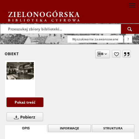
Wyszukiwanie zaawansowane
?
OBIEKT
Pokaż treść
Pobierz
OPIS
INFORMACJE
STRUKTURA