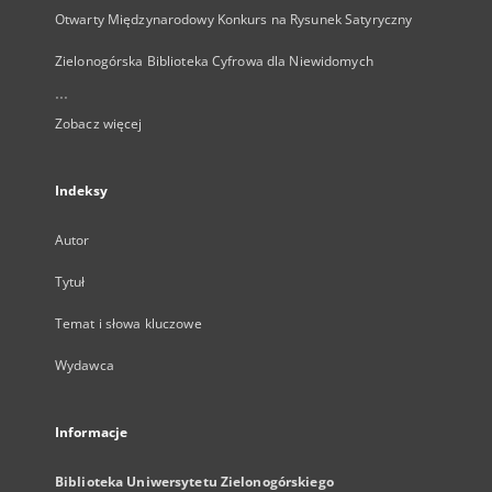
Otwarty Międzynarodowy Konkurs na Rysunek Satyryczny
Zielonogórska Biblioteka Cyfrowa dla Niewidomych
...
Zobacz więcej
Indeksy
Autor
Tytuł
Temat i słowa kluczowe
Wydawca
Informacje
Biblioteka Uniwersytetu Zielonogórskiego