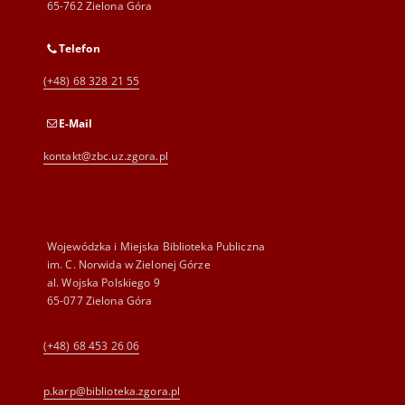
65-762 Zielona Góra
Telefon
(+48) 68 328 21 55
E-Mail
kontakt@zbc.uz.zgora.pl
Wojewódzka i Miejska Biblioteka Publiczna
im. C. Norwida w Zielonej Górze
al. Wojska Polskiego 9
65-077 Zielona Góra
(+48) 68 453 26 06
p.karp@biblioteka.zgora.pl