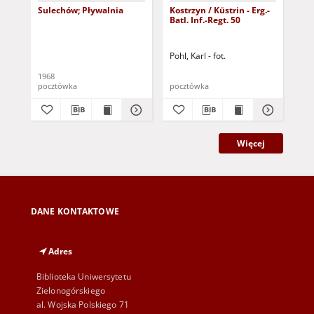
Sulechów; Pływalnia
Kostrzyn / Küstrin - Erg.-
Zie
Batl. Inf.-Regt. 50
Di
Ost
ws
Pohl, Karl - fot.
1968
193
pocztówka
pocztówka
poc
Więcej
DANE KONTAKTOWE
Adres
Biblioteka Uniwersytetu
Zielonogórskiego
al. Wojska Polskiego 71