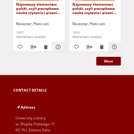
Najnowszy elementarz
Najnowszy elementarz
Ele
polski, czyli początkowa
polski, czyli początkowa
uży
nauka czytania i pisania
nauka czytania i pisania
do
z rycinkami i wzorkami
z rycinkami i wzorkami
pisma: część pierwsza
pisma: część pierwsza
Reussner, Plato von
Reussner, Plato von
1907
1910
[19
elementarz książka
elementarz książka
More
CONTACT DETAILS
Address
University Library
al. Wojska Polskiego 71
65-762 Zielona Góra