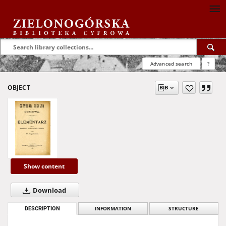
Advanced search
?
OBJECT
Show content
Download
DESCRIPTION
INFORMATION
STRUCTURE