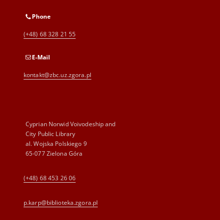
Phone
(+48) 68 328 21 55
E-Mail
kontakt@zbc.uz.zgora.pl
Cyprian Norwid Voivodeship and
City Public Library
al. Wojska Polskiego 9
65-077 Zielona Góra
(+48) 68 453 26 06
p.karp@biblioteka.zgora.pl