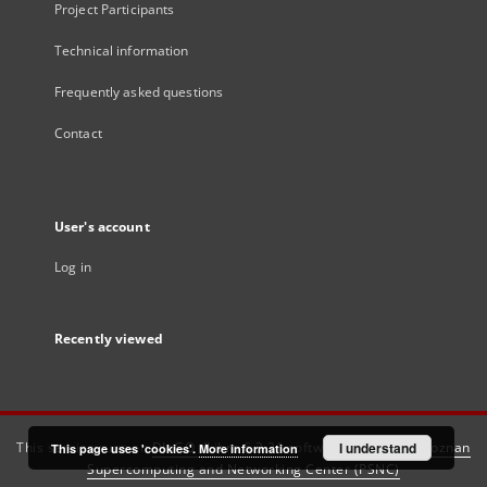
Project Participants
Technical information
Frequently asked questions
Contact
User's account
Log in
Recently viewed
This service runs on
DInGO dLibra 6.3.21
software created by
I understand
Poznan
This page uses 'cookies'.
More information
Supercomputing and Networking Center (PSNC)