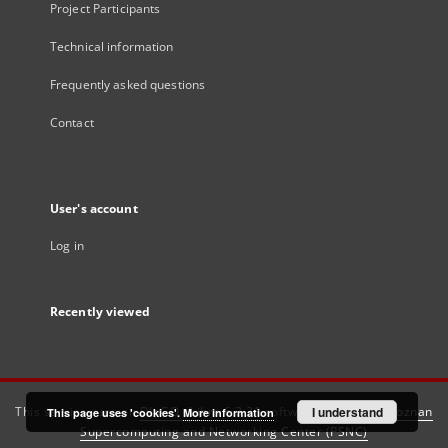
Project Participants
Technical information
Frequently asked questions
Contact
User's account
Log in
Recently viewed
This service runs on
DInGO dLibra 6.3.21
software created by
I understand
Poznan
This page uses 'cookies'.
More information
Supercomputing and Networking Center (PSNC)