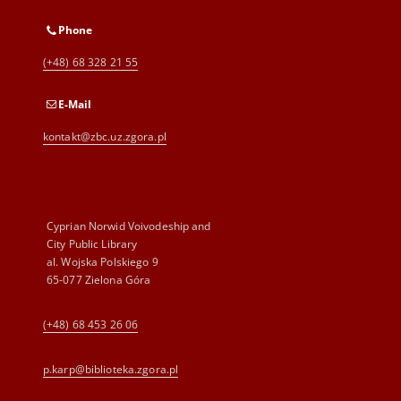
Phone
(+48) 68 328 21 55
E-Mail
kontakt@zbc.uz.zgora.pl
Cyprian Norwid Voivodeship and
City Public Library
al. Wojska Polskiego 9
65-077 Zielona Góra
(+48) 68 453 26 06
p.karp@biblioteka.zgora.pl