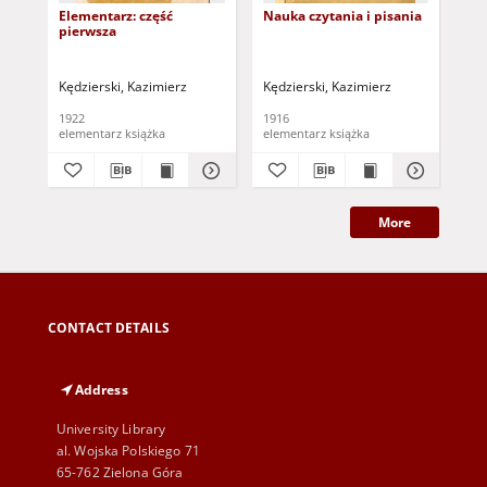
Elementarz: część
Nauka czytania i pisania
Na
pierwsza
pol
nau
z r
pis
Kędzierski, Kazimierz
Kędzierski, Kazimierz
Reu
1922
1916
190
elementarz książka
elementarz książka
More
CONTACT DETAILS
Address
University Library
al. Wojska Polskiego 71
65-762 Zielona Góra