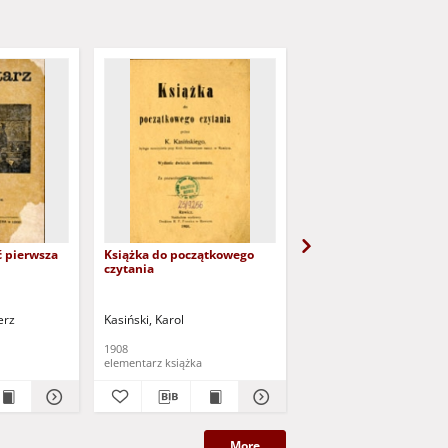
ć pierwsza
Książka do początkowego
Książka elementarna d
czytania
oświecenia dzieci: czyli
pierwsze wiadomości
każdego rodzaju w obra
wystawione, podług dz
erz
Kasiński, Karol
niemieckiego
1908
elementarz książka
książka elementarz
More