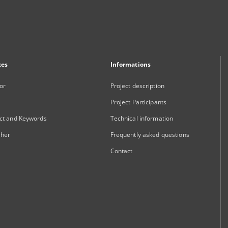
xes
Informations
or
Project description
Project Participants
ct and Keywords
Technical information
sher
Frequently asked questions
Contact