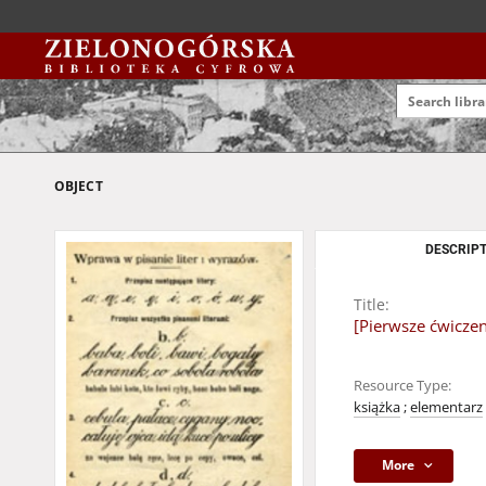
OBJECT
DESCRIPT
Title:
[Pierwsze ćwiczen
Resource Type:
książka
;
elementarz
More