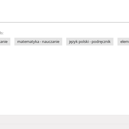
s:
zanie
matematyka - nauczanie
język polski - podręcznik
eleme