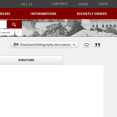
CONTRAST
LOGIN
SHARE
EN
PL
NDEXES
INFORMATIONS
RECENTLY VIEWED
 search
?
Download bibliography description
STRUCTURE