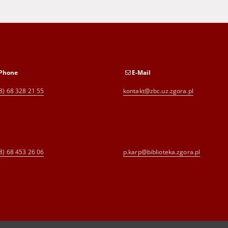
Phone
E-Mail
8) 68 328 21 55
kontakt@zbc.uz.zgora.pl
8) 68 453 26 06
p.karp@biblioteka.zgora.pl