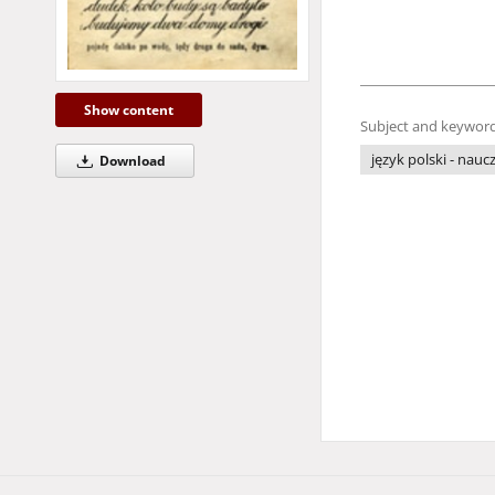
Show content
Subject and keyword
język polski - nauc
Download