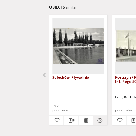
OBJECTS
similar
Sulechów; Pływalnia
Kostrzyn / Küstrin - Erg.-Batl.
Inf.-Regt. 5
Pohl, Karl - f
1968
pocztówka
pocztówka