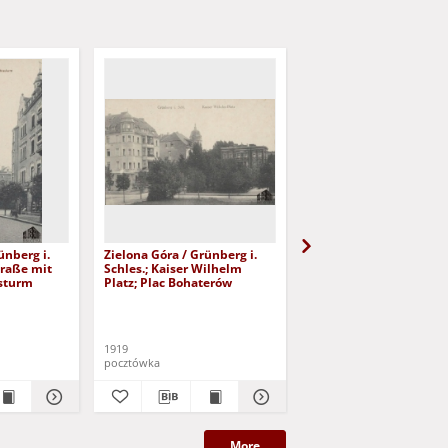
ünberg i.
Zielona Góra / Grünberg i.
Zielona Góra / Grünber
traße mit
Schles.; Kaiser Wilhelm
Schles.; Löbtenz
sturm
Platz; Plac Bohaterów
1919
1918
pocztówka
pocztówka
More