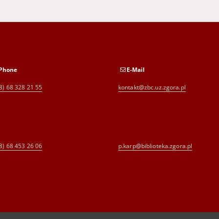
Phone
E-Mail
8) 68 328 21 55
kontakt@zbc.uz.zgora.pl
8) 68 453 26 06
p.karp@biblioteka.zgora.pl