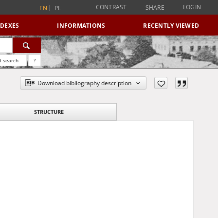
CONTRAST
LOGIN
SHARE
EN
PL
NDEXES
INFORMATIONS
RECENTLY VIEWED
 search
?
Download bibliography description
STRUCTURE