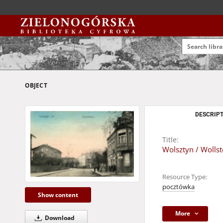
OBJECT
DESCRIPT
Title:
Wolsztyn / Wollst
Resource Type:
pocztówka
Show content
More
Download