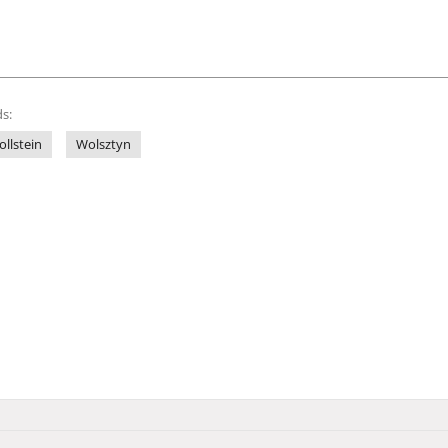
s:
llstein
Wolsztyn