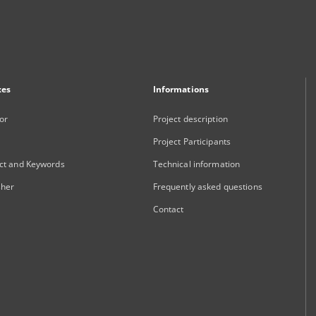
xes
Informations
or
Project description
Project Participants
ct and Keywords
Technical information
sher
Frequently asked questions
Contact