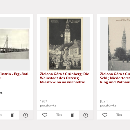
Zielona Góra / Grünberg; Die
Zielona Góra / Gr
0
Weinstadt des Ostens;
Schl.; Niedertors
Miasto wina na wschodzie
Ring und Rathau
ot.
1937
[b.r.]
pocztówka
pocztówka