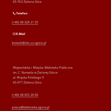
65-762 Zielona Góra
Telefon
(+48) 68 328 21 55
E-Mail
kontakt@zbc.uz.zgora.pl
Wojewódzka i Miejska Biblioteka Publiczna
im. C. Norwida w Zielonej Górze
al. Wojska Polskiego 9
65-077 Zielona Góra
(+48) 68 453 26 06
p.karp@biblioteka.zgora.pl