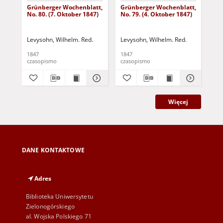
Grünberger Wochenblatt,
Grünberger Wochenblatt,
Gr
No. 80. (7. Oktober 1847)
No. 79. (4. Oktober 1847)
No.
18
Levysohn, Wilhelm. Red.
Levysohn, Wilhelm. Red.
Lev
1847
1847
184
czasopismo
czasopismo
cza
Więcej
DANE KONTAKTOWE
Adres
Biblioteka Uniwersytetu
Zielonogórskiego
al. Wojska Polskiego 71