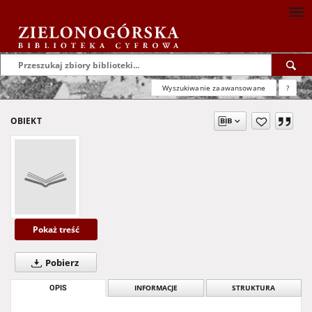
Wyszukiwanie zaawansowane
?
OBIEKT
Pokaż treść
Pobierz
OPIS
INFORMACJE
STRUKTURA