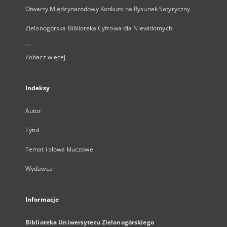
Otwarty Międzynarodowy Konkurs na Rysunek Satyryczny
Zielonogórska Biblioteka Cyfrowa dla Niewidomych
...
Zobacz więcej
Indeksy
Autor
Tytuł
Temat i słowa kluczowe
Wydawca
Informacje
Biblioteka Uniwersytetu Zielonogórskiego