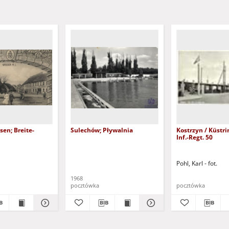
sen; Breite-
Sulechów; Pływalnia
Kostrzyn / Küstrin - Erg.-Batl.
Inf.-Regt. 50
Pohl, Karl - fot.
1968
pocztówka
pocztówka