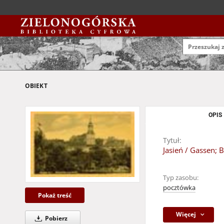
OBIEKT
OPIS
Tytuł:
Jasień / Gassen; B
Typ zasobu:
pocztówka
Pokaż treść
Więcej
Pobierz