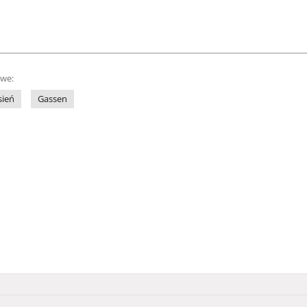
owe:
sień
Gassen