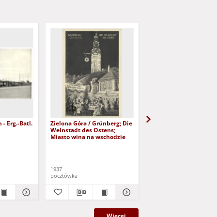
Zielona Góra / Grünberg; Die
Zielona Góra / Grünberg
Weinstadt des Ostens;
Schl.; Niedertorstraße
Miasto wina na wschodzie
Ring und Rathausturm
1937
[b.r.]
pocztówka
pocztówka
Więcej