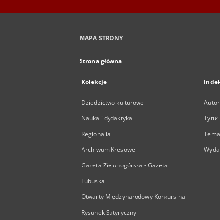
MAPA STRONY
Strona główna
Kolekcje
Inde
Dziedzictwo kulturowe
Autor
Nauka i dydaktyka
Tytuł
Regionalia
Temat
Archiwum Kresowe
Wyda
Gazeta Zielonogórska - Gazeta
Lubuska
Otwarty Międzynarodowy Konkurs na
Rysunek Satyryczny