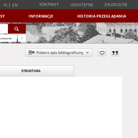
KONTRAST
ZALOGUJ SIĘ
UDOSTĘPNIJ
PL
EN
SY
INFORMACJE
HISTORIA PRZEGLĄDANIA
nsowane
?
Pobierz opis bibliograficzny
STRUKTURA