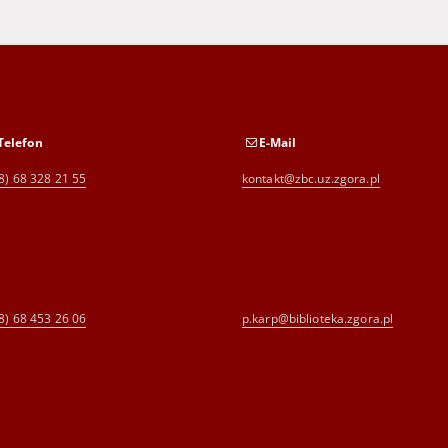
Telefon
E-Mail
8) 68 328 21 55
kontakt@zbc.uz.zgora.pl
8) 68 453 26 06
p.karp@biblioteka.zgora.pl