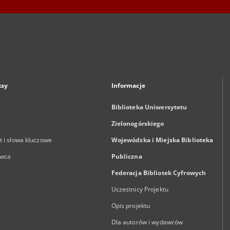
ksy
Informacje
Biblioteka Uniwersytetu
Zielonogórskiego
 i słowa kluczowe
Wojewódzka i Miejska Biblioteka
wca
Publiczna
Federacja Bibliotek Cyfrowych
Uczestnicy Projektu
Opis projektu
Dla autorów i wydawców