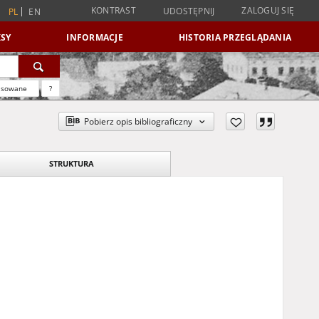
KONTRAST
ZALOGUJ SIĘ
UDOSTĘPNIJ
PL
EN
SY
INFORMACJE
HISTORIA PRZEGLĄDANIA
nsowane
?
Pobierz opis bibliograficzny
STRUKTURA