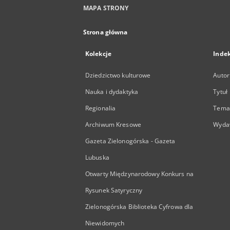
MAPA STRONY
Strona główna
Kolekcje
Inde
Dziedzictwo kulturowe
Autor
Nauka i dydaktyka
Tytuł
Regionalia
Temat
Archiwum Kresowe
Wyda
Gazeta Zielonogórska - Gazeta
Lubuska
Otwarty Międzynarodowy Konkurs na
Rysunek Satyryczny
Zielonogórska Biblioteka Cyfrowa dla
Niewidomych