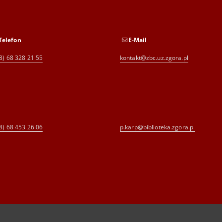
Telefon
E-Mail
8) 68 328 21 55
kontakt@zbc.uz.zgora.pl
8) 68 453 26 06
p.karp@biblioteka.zgora.pl