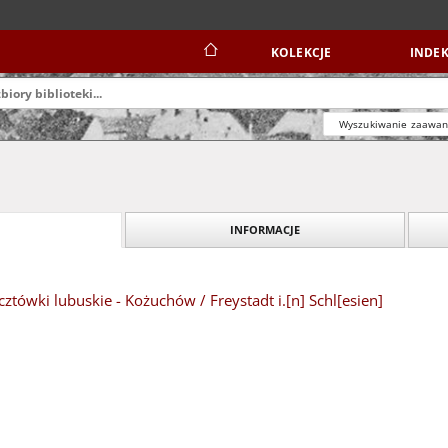
KOLEKCJE
INDEK
Wyszukiwanie zaawa
INFORMACJE
tówki lubuskie - Kożuchów / Freystadt i.[n] Schl[esien]