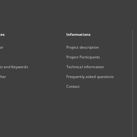
xes
Informations
or
Project description
Project Participants
ct and Keywords
Technical information
sher
Frequently asked questions
Contact