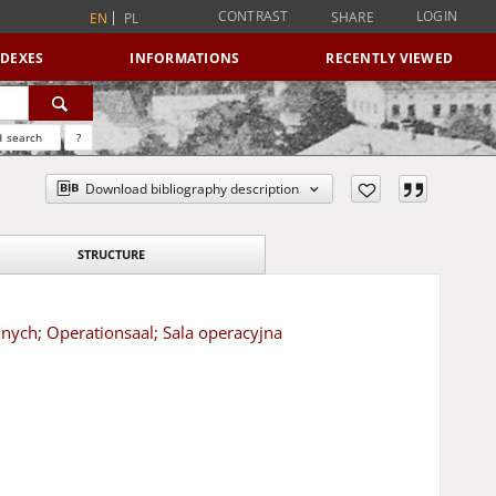
CONTRAST
LOGIN
SHARE
EN
PL
NDEXES
INFORMATIONS
RECENTLY VIEWED
 search
?
Download bibliography description
STRUCTURE
nych; Operationsaal; Sala operacyjna