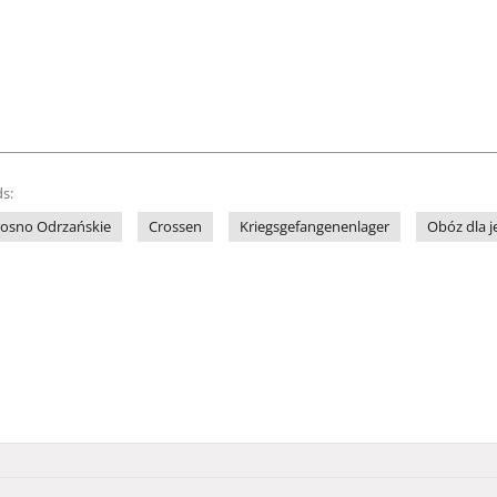
s:
rosno Odrzańskie
Crossen
Kriegsgefangenenlager
Obóz dla 