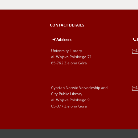
CONTACT DETAILS
Address
University Library
(+4
al. Wojska Polskiego 71
65-762 Zielona Góra
Cyprian Norwid Voivodeship and
(+4
City Public Library
al. Wojska Polskiego 9
65-077 Zielona Góra