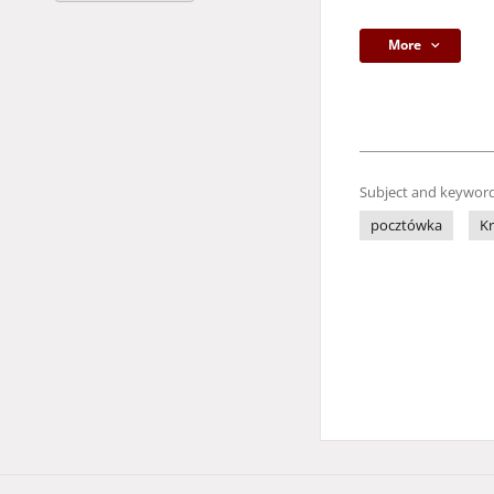
More
Subject and keyword
pocztówka
K