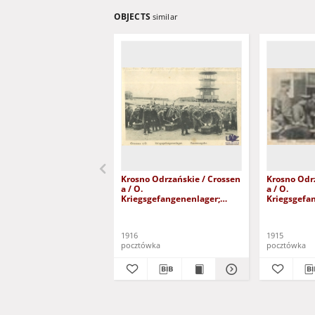
OBJECTS
similar
Krosno Odrzańskie / Crossen
Krosno Odr
a / O.
a / O.
Kriegsgefangenenlager;
Kriegsgefa
Obóz dla jeńców wojennych;
Obóz dla j
Essenausgane; Wydawanie
Post; Poczt
żywności
1916
1915
pocztówka
pocztówka