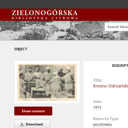
OBJECT
DESCRIPT
Title:
Krosno Odrzańskie
Date:
1915
Show content
Resource Type:
Download
pocztówka