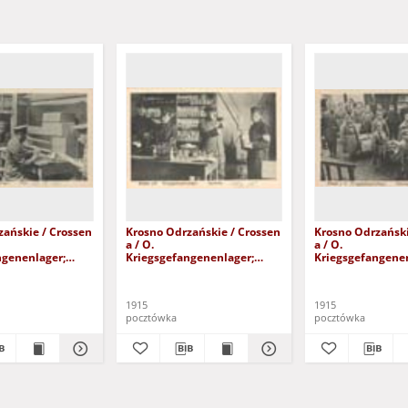
zańskie / Crossen
Krosno Odrzańskie / Crossen
Krosno Odrzański
a / O.
a / O.
ngenenlager;
Kriegsgefangenenlager;
Kriegsgefangenen
eńców wojennych;
Obóz dla jeńców wojennych;
Obóz dla jeńców
a
Apotheke; Apteka
Brotasugabe; Wy
chleba
1915
1915
pocztówka
pocztówka