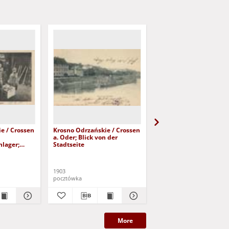
e / Crossen
Krosno Odrzańskie / Crossen
Krosno Odrzańskie / C
a. Oder; Blick von der
a. O.; Gruss aus Crossen
lager;
Stadtseite
Pozdrowienia z Krosna 
 wojennych;
dawanie
1903
1899
pocztówka
pocztówka
More