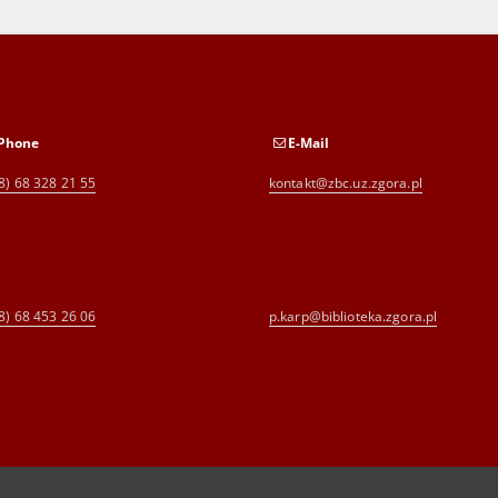
Phone
E-Mail
8) 68 328 21 55
kontakt@zbc.uz.zgora.pl
8) 68 453 26 06
p.karp@biblioteka.zgora.pl