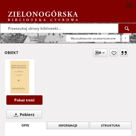
Wyszukiwanie zaawansowane
?
OBIEKT
Pokaż treść
Pobierz
OPIS
INFORMACJE
STRUKTURA