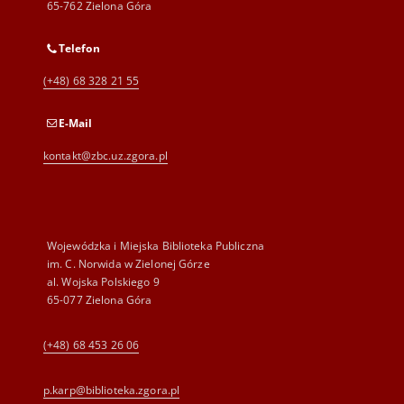
65-762 Zielona Góra
Telefon
(+48) 68 328 21 55
E-Mail
kontakt@zbc.uz.zgora.pl
Wojewódzka i Miejska Biblioteka Publiczna
im. C. Norwida w Zielonej Górze
al. Wojska Polskiego 9
65-077 Zielona Góra
(+48) 68 453 26 06
p.karp@biblioteka.zgora.pl