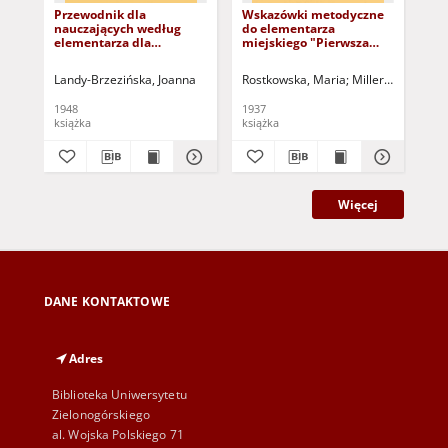
Przewodnik dla
Wskazówki metodyczne
O 
nauczających według
do elementarza
tes
elementarza dla
miejskiego "Pierwsza
po
dorosłych "Start"
klasa pracuje"
szk
Mul
Landy-Brzezińska, Joanna
Rostkowska, Maria
Miller, Romana (
Pań
Tes
Sc
1948
1937
198
Co
książka
książka
art
Więcej
DANE KONTAKTOWE
Adres
Biblioteka Uniwersytetu
Zielonogórskiego
al. Wojska Polskiego 71