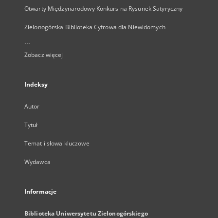
Otwarty Międzynarodowy Konkurs na Rysunek Satyryczny
Zielonogórska Biblioteka Cyfrowa dla Niewidomych
...
Zobacz więcej
Indeksy
Autor
Tytuł
Temat i słowa kluczowe
Wydawca
Informacje
Biblioteka Uniwersytetu Zielonogórskiego