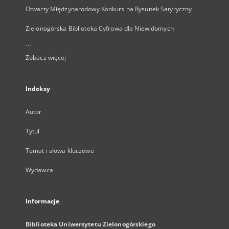
Otwarty Międzynarodowy Konkurs na Rysunek Satyryczny
Zielonogórska Biblioteka Cyfrowa dla Niewidomych
...
Zobacz więcej
Indeksy
Autor
Tytuł
Temat i słowa kluczowe
Wydawca
Informacje
Biblioteka Uniwersytetu Zielonogórskiego