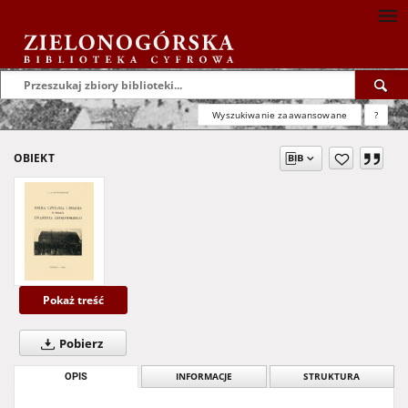
Wyszukiwanie zaawansowane
?
OBIEKT
Pokaż treść
Pobierz
OPIS
INFORMACJE
STRUKTURA