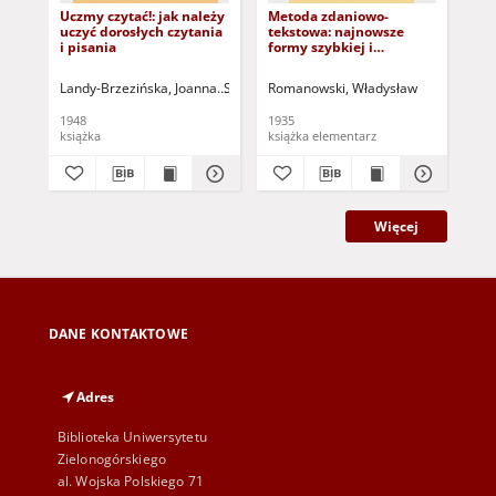
Uczmy czytać!: jak należy
Metoda zdaniowo-
Nau
uczyć dorosłych czytania
tekstowa: najnowsze
dla
i pisania
formy szybkiej i
naturalnej nauki
czytania i pisania oraz
Landy-Brzezińska, Joanna
Słomczyński, Jan - il.
Romanowski, Władysław
Dar
podstawy
psychologiczno-językowe
1948
1935
191
książka
książka elementarz
Więcej
DANE KONTAKTOWE
Adres
Biblioteka Uniwersytetu
Zielonogórskiego
al. Wojska Polskiego 71