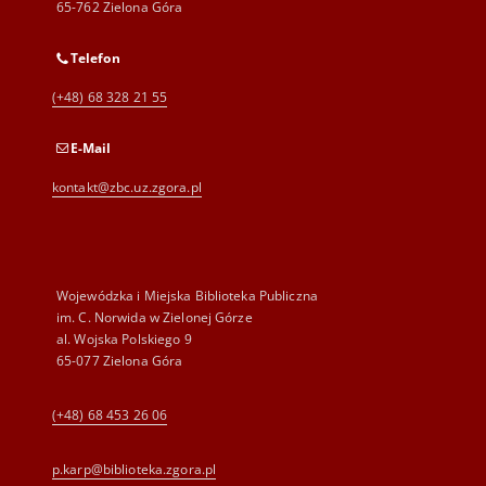
65-762 Zielona Góra
Telefon
(+48) 68 328 21 55
E-Mail
kontakt@zbc.uz.zgora.pl
Wojewódzka i Miejska Biblioteka Publiczna
im. C. Norwida w Zielonej Górze
al. Wojska Polskiego 9
65-077 Zielona Góra
(+48) 68 453 26 06
p.karp@biblioteka.zgora.pl