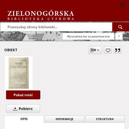
Wyszukiwanie zaawansowane
?
OBIEKT
Pokaż treść
Pobierz
OPIS
INFORMACJE
STRUKTURA