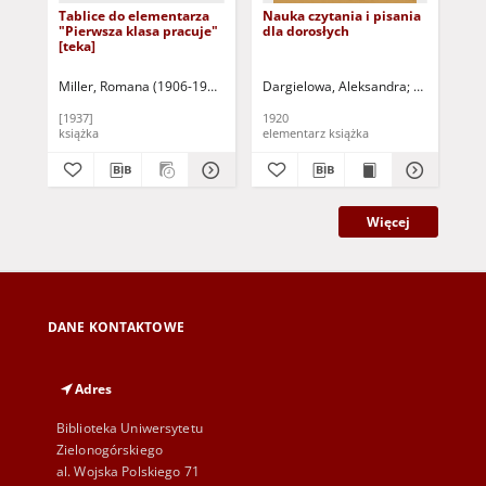
Tablice do elementarza
Nauka czytania i pisania
Ob
"Pierwsza klasa pracuje"
dla dorosłych
czy
[teka]
uży
do
pr
Miller, Romana (1906-1983)
Rostkowska, Maria
Dargielowa, Aleksandra
Radwanowa, 
Pró
Sa
[1937]
1920
191
książka
elementarz książka
Więcej
DANE KONTAKTOWE
Adres
Biblioteka Uniwersytetu
Zielonogórskiego
al. Wojska Polskiego 71