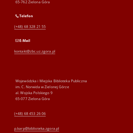
65-762 Zielona Góra
Telefon
(+48) 68 328 21 55
E-Mail
kontakt@zbc.uz.zgora.pl
Wojewódzka i Miejska Biblioteka Publiczna
im. C. Norwida w Zielonej Górze
al. Wojska Polskiego 9
65-077 Zielona Góra
(+48) 68 453 26 06
p.karp@biblioteka.zgora.pl