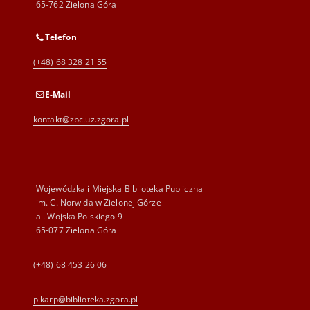
65-762 Zielona Góra
Telefon
(+48) 68 328 21 55
E-Mail
kontakt@zbc.uz.zgora.pl
Wojewódzka i Miejska Biblioteka Publiczna
im. C. Norwida w Zielonej Górze
al. Wojska Polskiego 9
65-077 Zielona Góra
(+48) 68 453 26 06
p.karp@biblioteka.zgora.pl