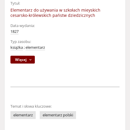
Tytuł:
Elementarz do używania w szkołach mieyskich
cesarsko-królewskich państw dziedzicznych
Data wydania:
1827
Typ zasobu:
książka
;
elementarz
Więcej
Temat i słowa kluczowe:
elementarz
elementarz polski