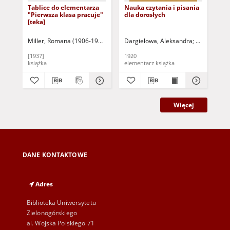
Tablice do elementarza
Nauka czytania i pisania
Ob
"Pierwsza klasa pracuje"
dla dorosłych
czy
[teka]
uży
do
pr
Miller, Romana (1906-1983)
Rostkowska, Maria
Dargielowa, Aleksandra
Radwanowa, 
Pró
Sa
[1937]
1920
191
książka
elementarz książka
Więcej
DANE KONTAKTOWE
Adres
Biblioteka Uniwersytetu
Zielonogórskiego
al. Wojska Polskiego 71