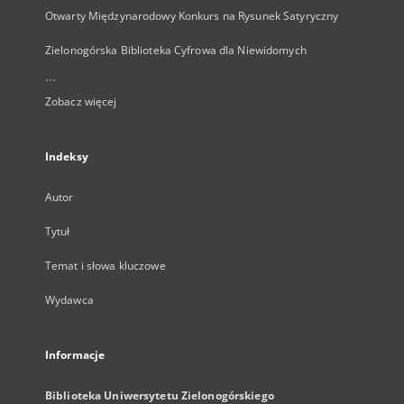
Otwarty Międzynarodowy Konkurs na Rysunek Satyryczny
Zielonogórska Biblioteka Cyfrowa dla Niewidomych
...
Zobacz więcej
Indeksy
Autor
Tytuł
Temat i słowa kluczowe
Wydawca
Informacje
Biblioteka Uniwersytetu Zielonogórskiego