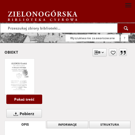
Wyszukiwanie zaawansowane
?
OBIEKT
Pokaż treść
Pobierz
OPIS
INFORMACJE
STRUKTURA