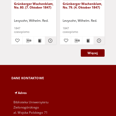
Grünberger Wochenblatt,
Grünberger Wochenblatt,
Gr
No. 80. (7. Oktober 1847)
No. 79. (4. Oktober 1847)
No.
18
Levysohn, Wilhelm. Red.
Levysohn, Wilhelm. Red.
Lev
1847
1847
184
czasopismo
czasopismo
cza
Więcej
DANE KONTAKTOWE
Adres
Biblioteka Uniwersytetu
Zielonogórskiego
al. Wojska Polskiego 71