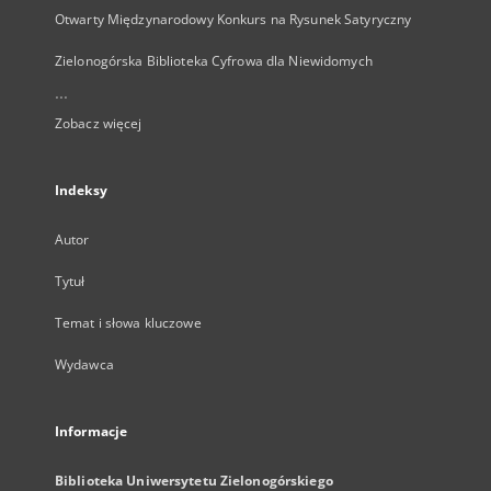
Otwarty Międzynarodowy Konkurs na Rysunek Satyryczny
Zielonogórska Biblioteka Cyfrowa dla Niewidomych
...
Zobacz więcej
Indeksy
Autor
Tytuł
Temat i słowa kluczowe
Wydawca
Informacje
Biblioteka Uniwersytetu Zielonogórskiego