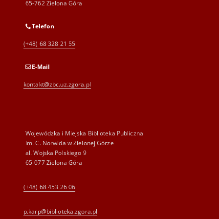
65-762 Zielona Góra
Telefon
(+48) 68 328 21 55
E-Mail
kontakt@zbc.uz.zgora.pl
Wojewódzka i Miejska Biblioteka Publiczna
im. C. Norwida w Zielonej Górze
al. Wojska Polskiego 9
65-077 Zielona Góra
(+48) 68 453 26 06
p.karp@biblioteka.zgora.pl