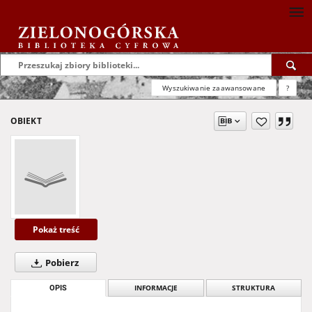
Wyszukiwanie zaawansowane
?
OBIEKT
Pokaż treść
Pobierz
OPIS
INFORMACJE
STRUKTURA