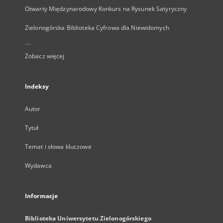
Otwarty Międzynarodowy Konkurs na Rysunek Satyryczny
Zielonogórska Biblioteka Cyfrowa dla Niewidomych
...
Zobacz więcej
Indeksy
Autor
Tytuł
Temat i słowa kluczowe
Wydawca
Informacje
Biblioteka Uniwersytetu Zielonogórskiego