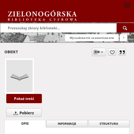
Wyszukiwanie zaawansowane
?
OBIEKT
Pokaż treść
Pobierz
OPIS
INFORMACJE
STRUKTURA