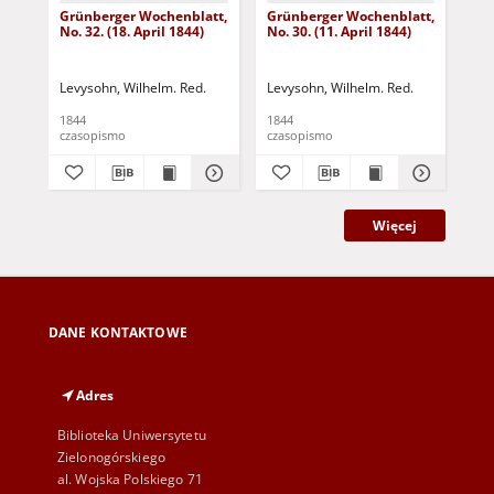
Grünberger Wochenblatt,
Grünberger Wochenblatt,
Gr
No. 32. (18. April 1844)
No. 30. (11. April 1844)
No.
Levysohn, Wilhelm. Red.
Levysohn, Wilhelm. Red.
Lev
1844
1844
184
czasopismo
czasopismo
cza
Więcej
DANE KONTAKTOWE
Adres
Biblioteka Uniwersytetu
Zielonogórskiego
al. Wojska Polskiego 71