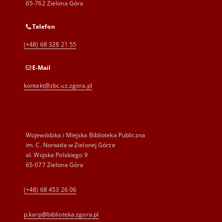
65-762 Zielona Góra
Telefon
(+48) 68 328 21 55
E-Mail
kontakt@zbc.uz.zgora.pl
Wojewódzka i Miejska Biblioteka Publiczna
im. C. Norwida w Zielonej Górze
al. Wojska Polskiego 9
65-077 Zielona Góra
(+48) 68 453 26 06
p.karp@biblioteka.zgora.pl