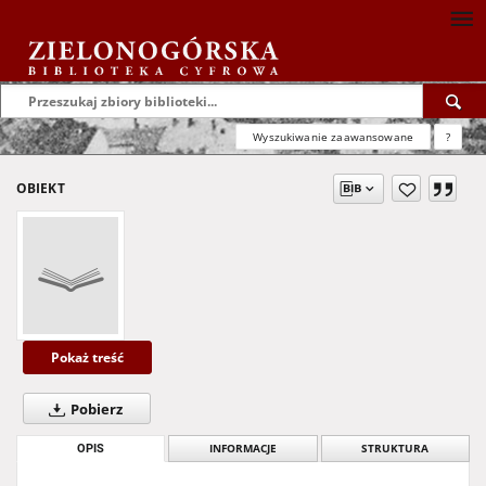
Wyszukiwanie zaawansowane
?
OBIEKT
Pokaż treść
Pobierz
OPIS
INFORMACJE
STRUKTURA