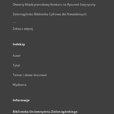
Otwarty Międzynarodowy Konkurs na Rysunek Satyryczny
Zielonogórska Biblioteka Cyfrowa dla Niewidomych
...
Zobacz więcej
Indeksy
Autor
Tytuł
Temat i słowa kluczowe
Wydawca
Informacje
Biblioteka Uniwersytetu Zielonogórskiego