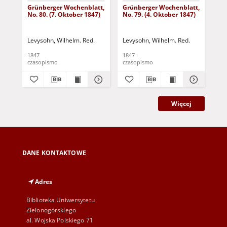
Grünberger Wochenblatt,
Grünberger Wochenblatt,
Gr
No. 80. (7. Oktober 1847)
No. 79. (4. Oktober 1847)
No.
18
Levysohn, Wilhelm. Red.
Levysohn, Wilhelm. Red.
Lev
1847
1847
184
czasopismo
czasopismo
cza
Więcej
DANE KONTAKTOWE
Adres
Biblioteka Uniwersytetu
Zielonogórskiego
al. Wojska Polskiego 71