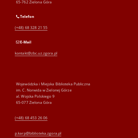
65-762 Zielona Góra
Telefon
(+48) 68 328 21 55
E-Mail
kontakt@zbc.uz.zgora.pl
Wojewódzka i Miejska Biblioteka Publiczna
im. C. Norwida w Zielonej Górze
al. Wojska Polskiego 9
65-077 Zielona Góra
(+48) 68 453 26 06
p.karp@biblioteka.zgora.pl