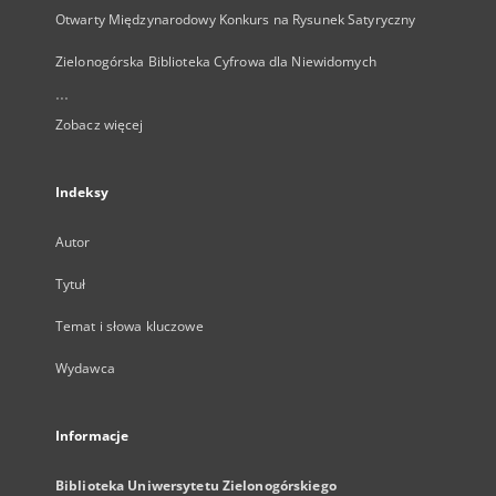
Otwarty Międzynarodowy Konkurs na Rysunek Satyryczny
Zielonogórska Biblioteka Cyfrowa dla Niewidomych
...
Zobacz więcej
Indeksy
Autor
Tytuł
Temat i słowa kluczowe
Wydawca
Informacje
Biblioteka Uniwersytetu Zielonogórskiego