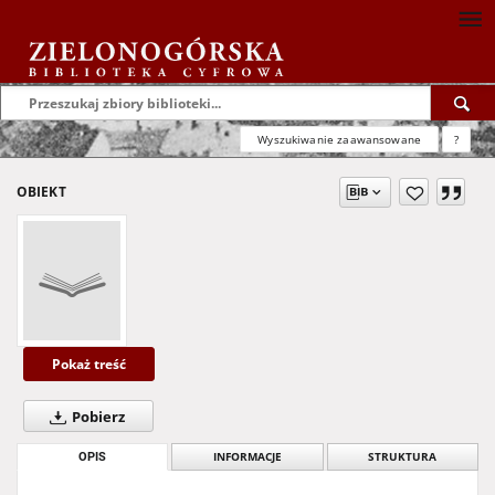
Wyszukiwanie zaawansowane
?
OBIEKT
Pokaż treść
Pobierz
OPIS
INFORMACJE
STRUKTURA