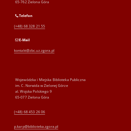
65-762 Zielona Góra
Telefon
(+48) 68 328 21 55
E-Mail
kontakt@zbc.uz.zgora.pl
Wojewódzka i Miejska Biblioteka Publiczna
im. C. Norwida w Zielonej Górze
al. Wojska Polskiego 9
65-077 Zielona Góra
(+48) 68 453 26 06
p.karp@biblioteka.zgora.pl