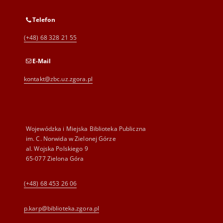
Telefon
(+48) 68 328 21 55
E-Mail
kontakt@zbc.uz.zgora.pl
Wojewódzka i Miejska Biblioteka Publiczna
im. C. Norwida w Zielonej Górze
al. Wojska Polskiego 9
65-077 Zielona Góra
(+48) 68 453 26 06
p.karp@biblioteka.zgora.pl