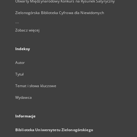
Otwarty Międzynarodowy Konkurs na Rysunek Satyryczny
Zielonogórska Biblioteka Cyfrowa dla Niewidomych
...
Zobacz więcej
Indeksy
Autor
Tytuł
Temat i słowa kluczowe
Wydawca
Informacje
Biblioteka Uniwersytetu Zielonogórskiego