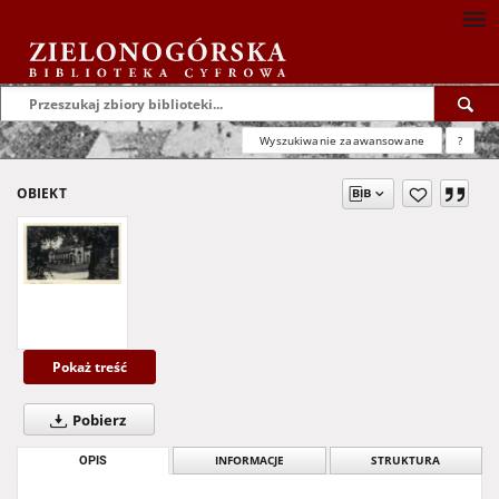
Wyszukiwanie zaawansowane
?
OBIEKT
Pokaż treść
Pobierz
OPIS
INFORMACJE
STRUKTURA