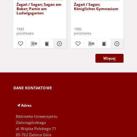
Żagań / Sagan; Sagan am
Żagań / Sagan;
Żag
Bober; Partie am
Königliches Gymnasium
Niz
Ludwigsgarten
1943
1906
190
pocztówka
pocztówka
poc
Więcej
DANE KONTAKTOWE
Adres
Biblioteka Uniwersytetu
Zielonogórskiego
al. Wojska Polskiego 71
65-762 Zielona Góra