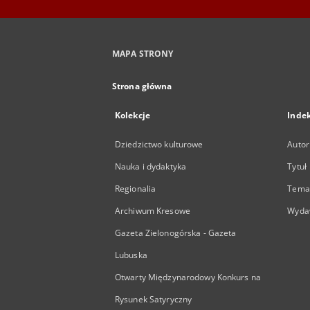
MAPA STRONY
Strona główna
Kolekcje
Inde
Dziedzictwo kulturowe
Autor
Nauka i dydaktyka
Tytuł
Regionalia
Temat
Archiwum Kresowe
Wyda
Gazeta Zielonogórska - Gazeta
Lubuska
Otwarty Międzynarodowy Konkurs na
Rysunek Satyryczny