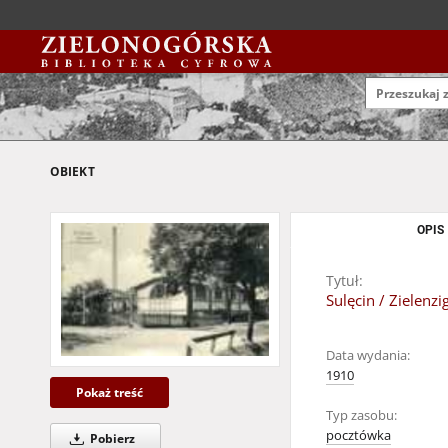
OBIEKT
OPIS
Tytuł:
Sulęcin / Zielenzi
Data wydania:
1910
Pokaż treść
Typ zasobu:
pocztówka
Pobierz