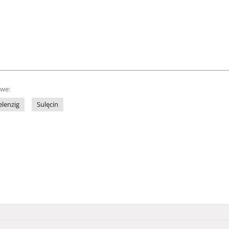
owe:
elenzig
Sulęcin