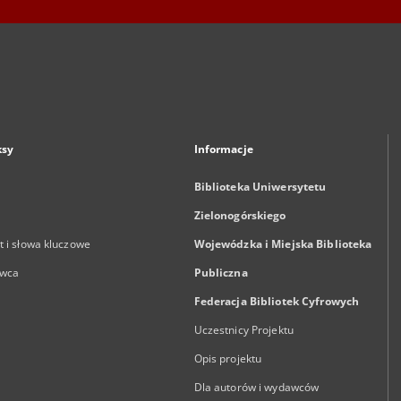
ksy
Informacje
Biblioteka Uniwersytetu
Zielonogórskiego
 i słowa kluczowe
Wojewódzka i Miejska Biblioteka
wca
Publiczna
Federacja Bibliotek Cyfrowych
Uczestnicy Projektu
Opis projektu
Dla autorów i wydawców