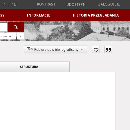
KONTRAST
ZALOGUJ SIĘ
UDOSTĘPNIJ
PL
EN
SY
INFORMACJE
HISTORIA PRZEGLĄDANIA
nsowane
?
Pobierz opis bibliograficzny
STRUKTURA