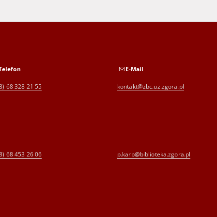
Telefon
E-Mail
8) 68 328 21 55
kontakt@zbc.uz.zgora.pl
8) 68 453 26 06
p.karp@biblioteka.zgora.pl