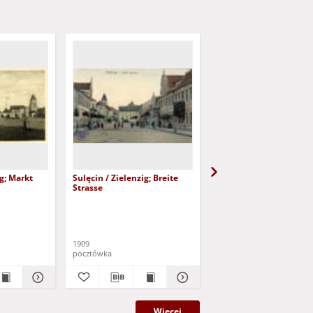
ig; Markt
Sulęcin / Zielenzig; Breite
Sulechów; Pływalnia
Strasse
1909
1968
pocztówka
pocztówka
Więcej