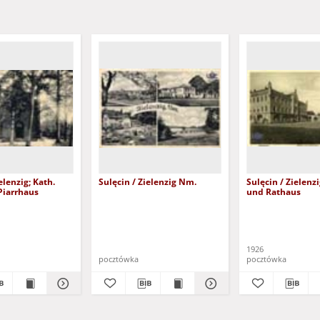
elenzig; Kath.
Sulęcin / Zielenzig Nm.
Sulęcin / Zielenz
Piarrhaus
und Rathaus
1926
pocztówka
pocztówka