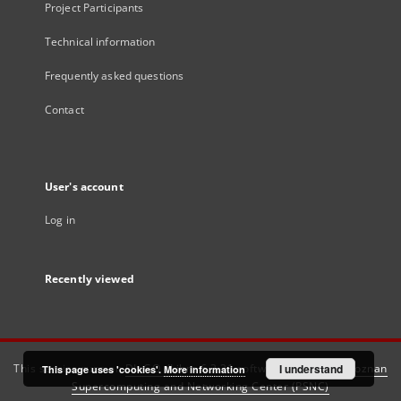
Project Participants
Technical information
Frequently asked questions
Contact
User's account
Log in
Recently viewed
This service runs on
DInGO dLibra 6.3.21
software created by
I understand
Poznan
This page uses 'cookies'.
More information
Supercomputing and Networking Center (PSNC)