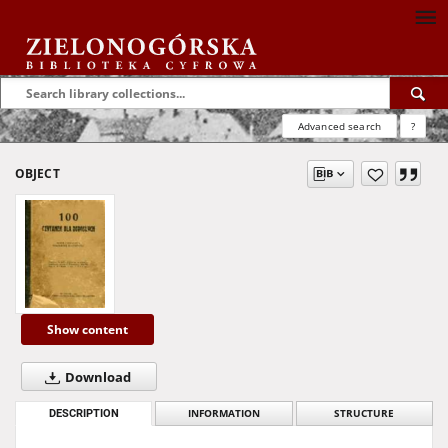
Advanced search
?
OBJECT
Show content
Download
DESCRIPTION
INFORMATION
STRUCTURE