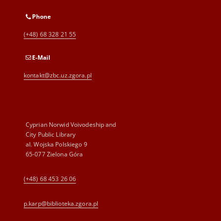
Phone
(+48) 68 328 21 55
E-Mail
kontakt@zbc.uz.zgora.pl
Cyprian Norwid Voivodeship and
City Public Library
al. Wojska Polskiego 9
65-077 Zielona Góra
(+48) 68 453 26 06
p.karp@biblioteka.zgora.pl