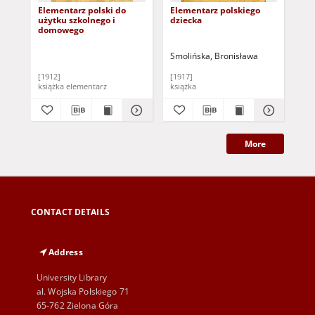
Elementarz polski do
Elementarz polskiego
Ele
użytku szkolnego i
dziecka
po
domowego
Smolińska, Bronisława
[1912]
[1917]
189
książka elementarz
książka
More
CONTACT DETAILS
Address
University Library
al. Wojska Polskiego 71
65-762 Zielona Góra