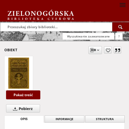
Wyszukiwanie zaawansowane
?
OBIEKT
Pokaż treść
Pobierz
OPIS
INFORMACJE
STRUKTURA