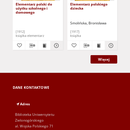
Elementarz polski do
Elementarz polskiego
Ele
użytku szkolnego i
dziecka
po
domowego
Smolińska, Bronisława
[1912]
[1917]
189
książka elementarz
książka
Więcej
DANE KONTAKTOWE
Adres
Biblioteka Uniwersytetu
Zielonogórskiego
al. Wojska Polskiego 71