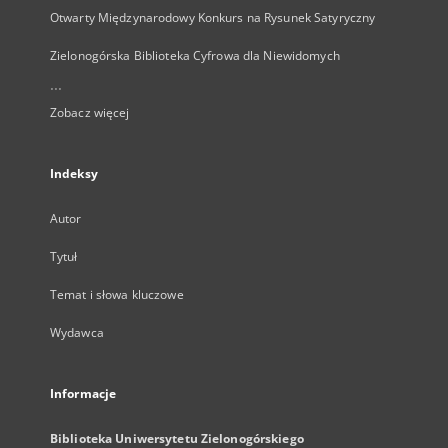
Otwarty Międzynarodowy Konkurs na Rysunek Satyryczny
Zielonogórska Biblioteka Cyfrowa dla Niewidomych
...
Zobacz więcej
Indeksy
Autor
Tytuł
Temat i słowa kluczowe
Wydawca
Informacje
Biblioteka Uniwersytetu Zielonogórskiego