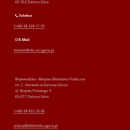
65-762 Zielona Góra
Telefon
(+48) 68 328 21 55
E-Mail
kontakt@zbc.uz.zgora.pl
Wojewódzka i Miejska Biblioteka Publiczna
im. C. Norwida w Zielonej Górze
al. Wojska Polskiego 9
65-077 Zielona Góra
(+48) 68 453 26 06
p.karp@biblioteka.zgora.pl