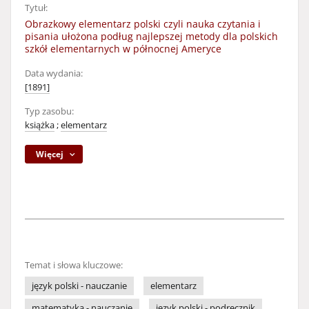
Tytuł:
Obrazkowy elementarz polski czyli nauka czytania i
pisania ułożona podług najlepszej metody dla polskich
szkół elementarnych w północnej Ameryce
Data wydania:
[1891]
Typ zasobu:
książka
;
elementarz
Więcej
Temat i słowa kluczowe:
język polski - nauczanie
elementarz
matematyka - nauczanie
język polski - podręcznik