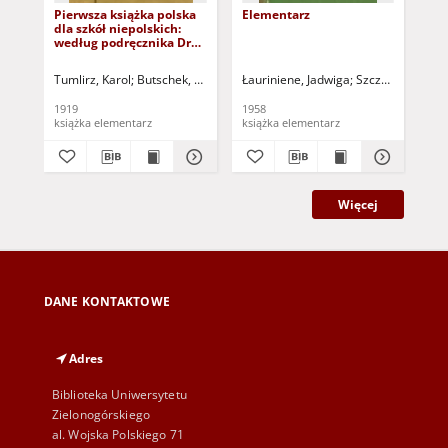
Pierwsza książka polska
Elementarz
Baw
dla szkół niepolskich:
trz
według podręcznika Dra
el
Karola Tumlirz
Tumlirz, Karol
Butschek, Teod. - oprac.
Łauriniene, Jadwiga
Szczerbinskiene
Bo
1919
1958
197
książka elementarz
książka elementarz
Więcej
DANE KONTAKTOWE
Adres
Biblioteka Uniwersytetu
Zielonogórskiego
al. Wojska Polskiego 71