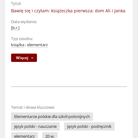
Tytuł:
Bawię się i czytam: książeczka pierwsza: dom Ali i Janka
Data wydania:
[b.r.]
Typ zasobu:
książka
;
elementarz
Więcej
Temat i słowa kluczowe:
Elementarze polskie dla szkół polonijnych
język polski - nauczanie
język polski - podręcznik
elementarz
20 w.