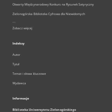
Otwarty Międzynarodowy Konkurs na Rysunek Satyryczny
Zielonogórska Biblioteka Cyfrowa dla Niewidomych
...
Zobacz więcej
Indeksy
Autor
Tytuł
Temat i słowa kluczowe
Wydawca
Informacje
Biblioteka Uniwersytetu Zielonogórskiego