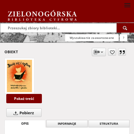
Wyszukiwanie zaawansowane
?
OBIEKT
Pokaż treść
Pobierz
OPIS
INFORMACJE
STRUKTURA