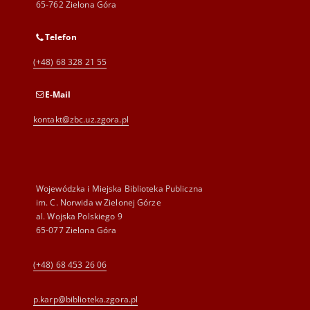
65-762 Zielona Góra
Telefon
(+48) 68 328 21 55
E-Mail
kontakt@zbc.uz.zgora.pl
Wojewódzka i Miejska Biblioteka Publiczna
im. C. Norwida w Zielonej Górze
al. Wojska Polskiego 9
65-077 Zielona Góra
(+48) 68 453 26 06
p.karp@biblioteka.zgora.pl