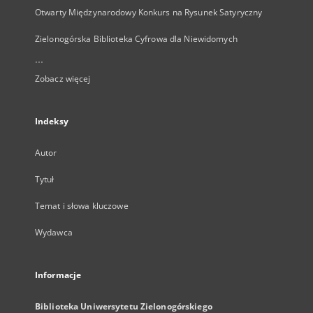
Otwarty Międzynarodowy Konkurs na Rysunek Satyryczny
Zielonogórska Biblioteka Cyfrowa dla Niewidomych
...
Zobacz więcej
Indeksy
Autor
Tytuł
Temat i słowa kluczowe
Wydawca
Informacje
Biblioteka Uniwersytetu Zielonogórskiego