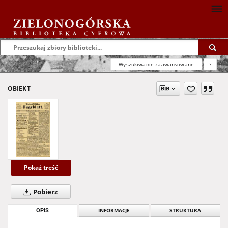
Wyszukiwanie zaawansowane
?
OBIEKT
Pokaż treść
Pobierz
OPIS
INFORMACJE
STRUKTURA