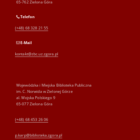
65-762 Zielona Góra
Telefon
(+48) 68 328 21 55
E-Mail
kontakt@zbc.uz.zgora.pl
Wojewódzka i Miejska Biblioteka Publiczna
im. C. Norwida w Zielonej Górze
al. Wojska Polskiego 9
65-077 Zielona Góra
(+48) 68 453 26 06
p.karp@biblioteka.zgora.pl