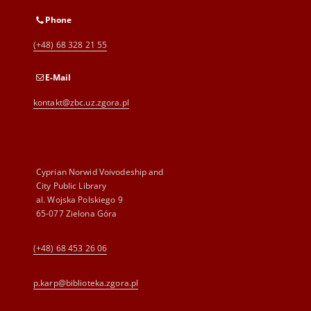
Phone
(+48) 68 328 21 55
E-Mail
kontakt@zbc.uz.zgora.pl
Cyprian Norwid Voivodeship and
City Public Library
al. Wojska Polskiego 9
65-077 Zielona Góra
(+48) 68 453 26 06
p.karp@biblioteka.zgora.pl