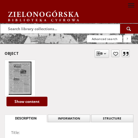
Advanced search
?
OBJECT
Show content
DESCRIPTION
INFORMATION
STRUCTURE
Title: