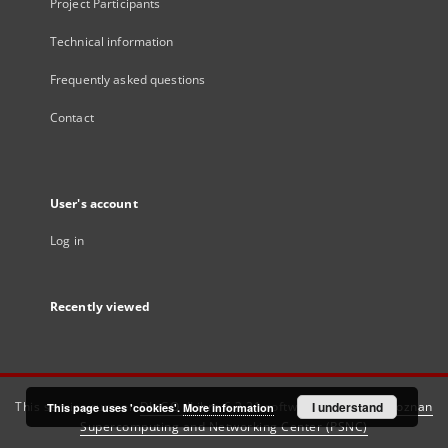
Project Participants
Technical information
Frequently asked questions
Contact
User's account
Log in
Recently viewed
This service runs on
DInGO dLibra 6.3.21
software created by
I understand
Poznan
This page uses 'cookies'.
More information
Supercomputing and Networking Center (PSNC)