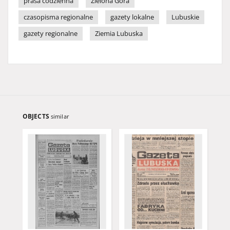
prasa codzienna
Zielona Góra
czasopisma regionalne
gazety lokalne
Lubuskie
gazety regionalne
Ziemia Lubuska
OBJECTS
similar