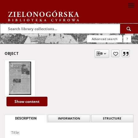
Advanced search
?
OBJECT
Show content
DESCRIPTION
INFORMATION
STRUCTURE
Title: