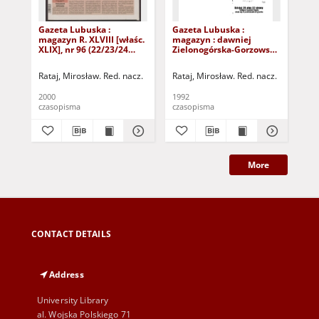
Gazeta Lubuska :
Gazeta Lubuska :
Gaz
magazyn R. XLVIII [właśc.
magazyn : dawniej
ma
XLIX], nr 96 (22/23/24
Zielonogórska-Gorzowska
Zi
kwietnia 2000). - Wyd. A
R. XL [właśc. XLI], nr 300
R. 
(23/24/25/26/27 grudnia
(10
Rataj, Mirosław. Red. nacz.
Rataj, Mirosław. Red. nacz.
Rat
1992). - Wyd. 1
199
2000
1992
199
czasopisma
czasopisma
cza
More
CONTACT DETAILS
Address
University Library
al. Wojska Polskiego 71