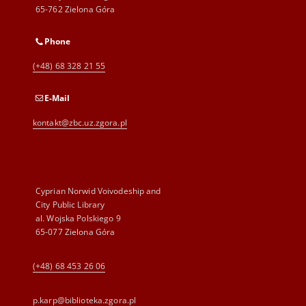
65-762 Zielona Góra
Phone
(+48) 68 328 21 55
E-Mail
kontakt@zbc.uz.zgora.pl
Cyprian Norwid Voivodeship and
City Public Library
al. Wojska Polskiego 9
65-077 Zielona Góra
(+48) 68 453 26 06
p.karp@biblioteka.zgora.pl