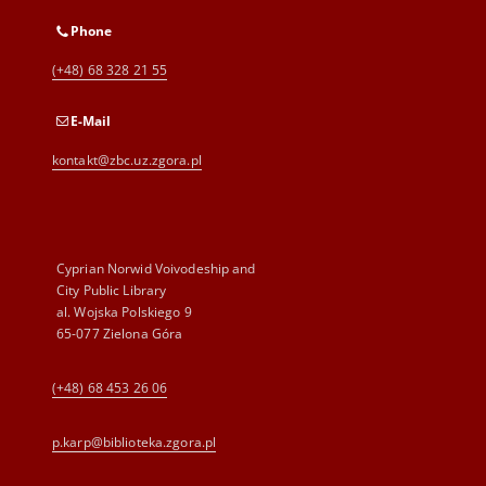
Phone
(+48) 68 328 21 55
E-Mail
kontakt@zbc.uz.zgora.pl
Cyprian Norwid Voivodeship and
City Public Library
al. Wojska Polskiego 9
65-077 Zielona Góra
(+48) 68 453 26 06
p.karp@biblioteka.zgora.pl