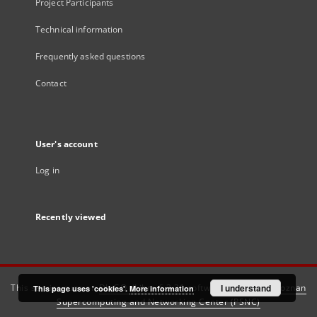
Project Participants
Technical information
Frequently asked questions
Contact
User's account
Log in
Recently viewed
This service runs on
DInGO dLibra 6.3.21
software created by
I understand
Poznan
This page uses 'cookies'.
More information
Supercomputing and Networking Center (PSNC)