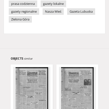
prasa codzienna
gazety lokalne
gazety regionalne
Nasza Wieś
Gazeta Lubuska
Zielona Góra
OBJECTS
similar