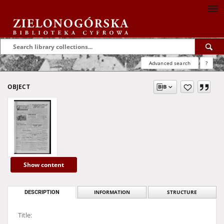
Advanced search
?
OBJECT
Show content
DESCRIPTION
INFORMATION
STRUCTURE
Title: