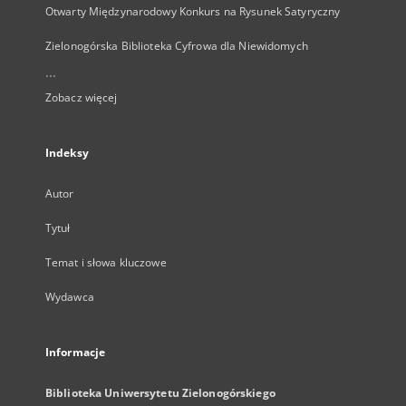
Otwarty Międzynarodowy Konkurs na Rysunek Satyryczny
Zielonogórska Biblioteka Cyfrowa dla Niewidomych
...
Zobacz więcej
Indeksy
Autor
Tytuł
Temat i słowa kluczowe
Wydawca
Informacje
Biblioteka Uniwersytetu Zielonogórskiego