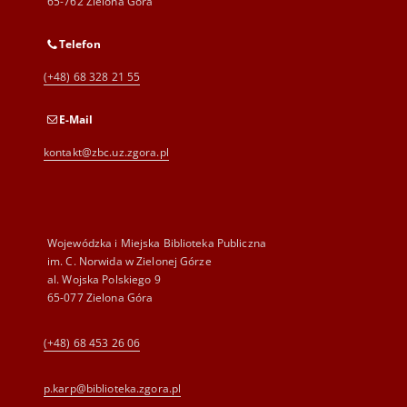
65-762 Zielona Góra
Telefon
(+48) 68 328 21 55
E-Mail
kontakt@zbc.uz.zgora.pl
Wojewódzka i Miejska Biblioteka Publiczna
im. C. Norwida w Zielonej Górze
al. Wojska Polskiego 9
65-077 Zielona Góra
(+48) 68 453 26 06
p.karp@biblioteka.zgora.pl