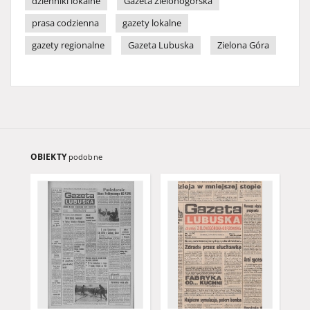
dzienniki lokalne
Gazeta Zielonogórska
prasa codzienna
gazety lokalne
gazety regionalne
Gazeta Lubuska
Zielona Góra
OBIEKTY
podobne