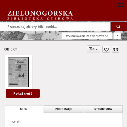
Wyszukiwanie zaawansowane
?
OBIEKT
Pokaż treść
OPIS
INFORMACJE
STRUKTURA
Tytuł: