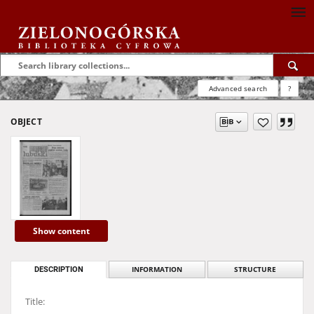
Advanced search
?
OBJECT
Show content
DESCRIPTION
INFORMATION
STRUCTURE
Title: