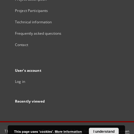
Project Participants
Technical information
Frequently asked questions
Contact
User's account
Log in
Recently viewed
This service runs on
DInGO dLibra 6.3.21
software created by
I understand
Poznan
This page uses 'cookies'.
More information