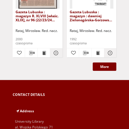
Gazeta Lubuska :
Gazeta Lubuska :
Gaz
magazyn R. XLVIII [właśc.
magazyn : dawniej
ma
XLIX], nr 96 (22/23/24
Zielonogórska-Gorzowska
Zi
kwietnia 2000). - Wyd. A
R. XL [właśc. XLI], nr 300
R. 
(23/24/25/26/27 grudnia
(10
Rataj, Mirosław. Red. nacz.
Rataj, Mirosław. Red. nacz.
Rat
1992). - Wyd. 1
199
2000
1992
199
czasopisma
czasopisma
cza
More
CONTACT DETAILS
Address
University Library
al. Wojska Polskiego 71