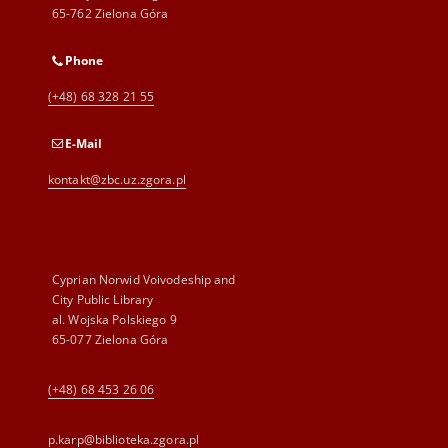
65-762 Zielona Góra
Phone
(+48) 68 328 21 55
E-Mail
kontakt@zbc.uz.zgora.pl
Cyprian Norwid Voivodeship and
City Public Library
al. Wojska Polskiego 9
65-077 Zielona Góra
(+48) 68 453 26 06
p.karp@biblioteka.zgora.pl