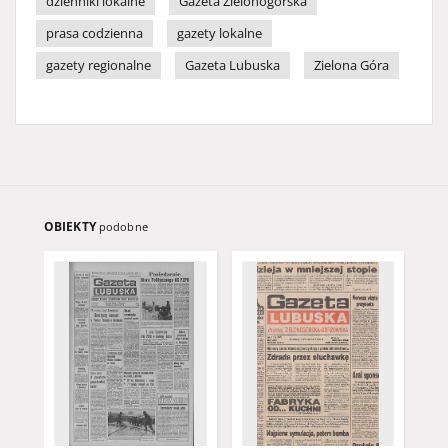
dzienniki lokalne
Gazeta Zielonogórska
prasa codzienna
gazety lokalne
gazety regionalne
Gazeta Lubuska
Zielona Góra
OBIEKTY
podobne