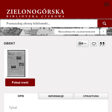
Wyszukiwanie zaawansowane
?
OBIEKT
Pokaż treść
OPIS
INFORMACJE
STRUKTURA
Tytuł: