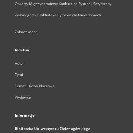
Otwarty Międzynarodowy Konkurs na Rysunek Satyryczny
Zielonogórska Biblioteka Cyfrowa dla Niewidomych
...
Zobacz więcej
Indeksy
Autor
Tytuł
Temat i słowa kluczowe
Wydawca
Informacje
Biblioteka Uniwersytetu Zielonogórskiego