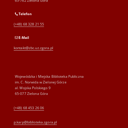
65-762 Zielona Góra
Telefon
(+48) 68 328 21 55
E-Mail
kontakt@zbc.uz.zgora.pl
Wojewódzka i Miejska Biblioteka Publiczna
im. C. Norwida w Zielonej Górze
al. Wojska Polskiego 9
65-077 Zielona Góra
(+48) 68 453 26 06
p.karp@biblioteka.zgora.pl