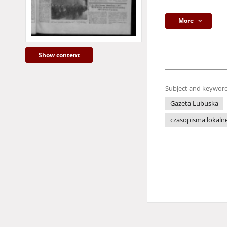
More
Show content
Subject and keyword
Gazeta Lubuska
czasopisma lokaln