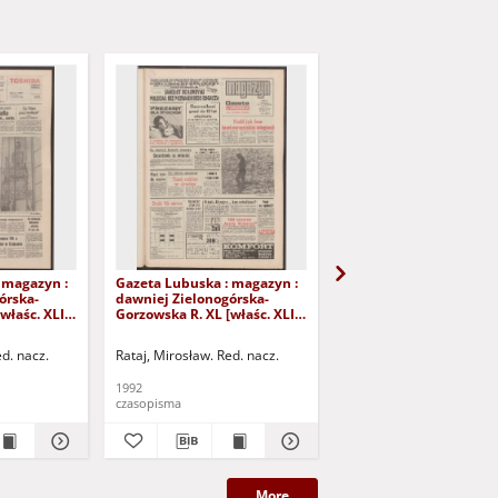
 magazyn :
Gazeta Lubuska : magazyn :
Gazeta Lubuska : maga
órska-
dawniej Zielonogórska-
dawniej Zielonogórska
właśc. XLI],
Gorzowska R. XL [właśc. XLI],
Gorzowska R. XL [właśc.
iernika
nr 226 (26/27 września 1992).
nr 250 (24/25 paździer
- Wyd. 1
1992). - Wyd. 1
ed. nacz.
Rataj, Mirosław. Red. nacz.
Rataj, Mirosław. Red. nac
1992
1992
czasopisma
czasopisma
More