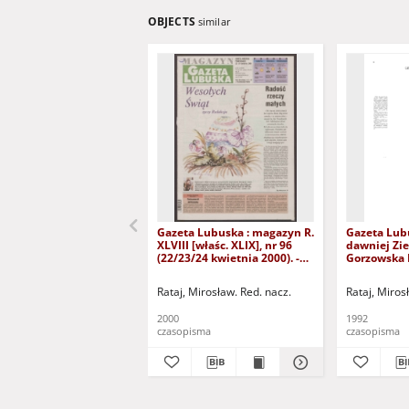
OBJECTS
similar
Gazeta Lubuska : magazyn R.
Gazeta Lub
XLVIII [właśc. XLIX], nr 96
dawniej Zie
(22/23/24 kwietnia 2000). -
Gorzowska R
Wyd. A
nr 300 (23/
grudnia 199
Rataj, Mirosław. Red. nacz.
Rataj, Miros
2000
1992
czasopisma
czasopisma