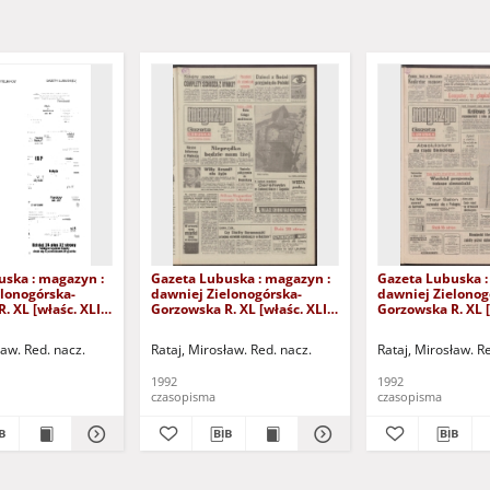
uska : magazyn :
Gazeta Lubuska : magazyn :
Gazeta Lubuska :
lonogórska-
dawniej Zielonogórska-
dawniej Zielonog
. XL [właśc. XLI],
Gorzowska R. XL [właśc. XLI],
Gorzowska R. XL [
24/25/26/27
nr 238 (10/11 października
nr 232 (3/4 paźdz
2). - Wyd. 1
1992). - Wyd. 1
1992). - Wyd. 1
ław. Red. nacz.
Rataj, Mirosław. Red. nacz.
Rataj, Mirosław. R
1992
1992
czasopisma
czasopisma