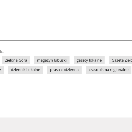
s:
Zielona Góra
magazyn lubuski
gazety lokalne
Gazeta Zie
e
dzienniki lokalne
prasa codzienna
czasopisma regionalne