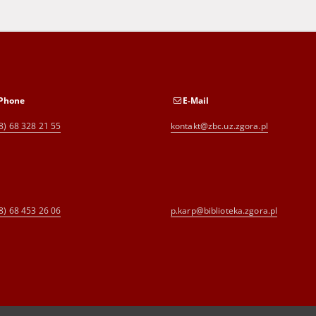
Phone
E-Mail
8) 68 328 21 55
kontakt@zbc.uz.zgora.pl
8) 68 453 26 06
p.karp@biblioteka.zgora.pl