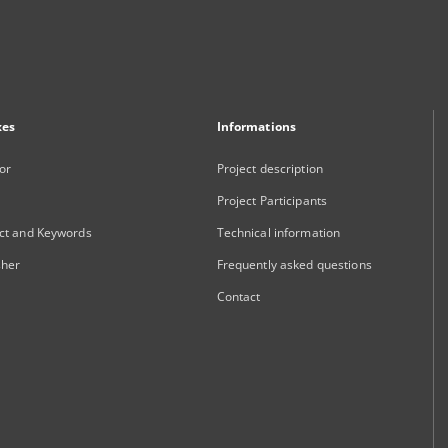
xes
Informations
or
Project description
Project Participants
ct and Keywords
Technical information
sher
Frequently asked questions
Contact