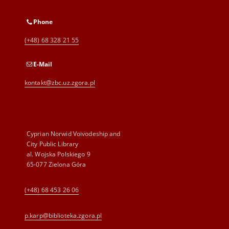
Phone
(+48) 68 328 21 55
E-Mail
kontakt@zbc.uz.zgora.pl
Cyprian Norwid Voivodeship and
City Public Library
al. Wojska Polskiego 9
65-077 Zielona Góra
(+48) 68 453 26 06
p.karp@biblioteka.zgora.pl