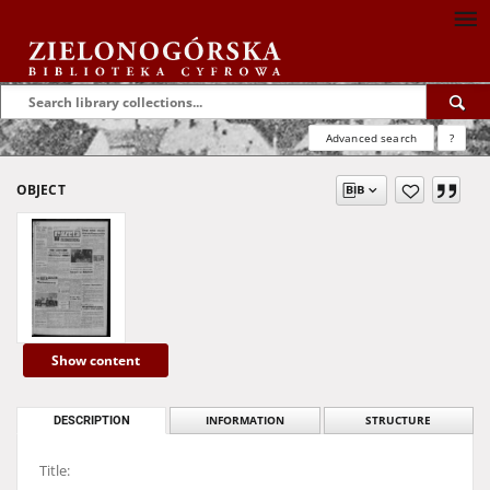
Advanced search
?
OBJECT
Show content
DESCRIPTION
INFORMATION
STRUCTURE
Title: