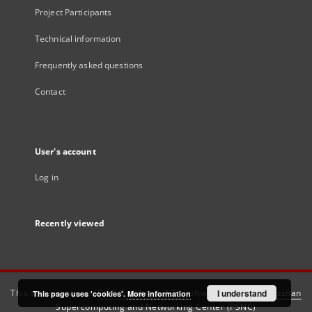
Project Participants
Technical information
Frequently asked questions
Contact
User's account
Log in
Recently viewed
This service runs on
DInGO dLibra 6.3.21
software created by
I understand
Poznan
This page uses 'cookies'.
More information
Supercomputing and Networking Center (PSNC)