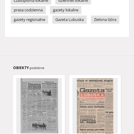
czasopisma lokalne
dzienniki lokalne
prasa codzienna
gazety lokalne
gazety regionalne
Gazeta Lubuska
Zielona Góra
OBIEKTY
podobne