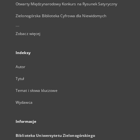
Otwarty Międzynarodowy Konkurs na Rysunek Satyryczny
Zielonogórska Biblioteka Cyfrowa dla Niewidomych
...
Zobacz więcej
Indeksy
Autor
Tytuł
Temat i słowa kluczowe
Wydawca
Informacje
Biblioteka Uniwersytetu Zielonogórskiego