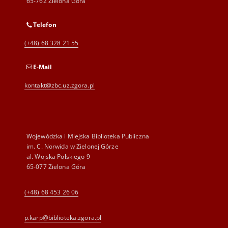
65-762 Zielona Góra
Telefon
(+48) 68 328 21 55
E-Mail
kontakt@zbc.uz.zgora.pl
Wojewódzka i Miejska Biblioteka Publiczna
im. C. Norwida w Zielonej Górze
al. Wojska Polskiego 9
65-077 Zielona Góra
(+48) 68 453 26 06
p.karp@biblioteka.zgora.pl