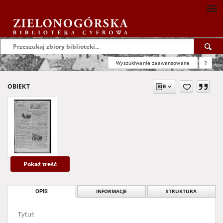
Wyszukiwanie zaawansowane
?
OBIEKT
Pokaż treść
OPIS
INFORMACJE
STRUKTURA
Tytuł: