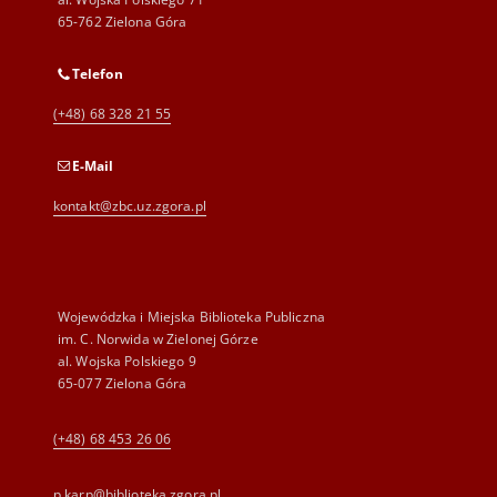
65-762 Zielona Góra
Telefon
(+48) 68 328 21 55
E-Mail
kontakt@zbc.uz.zgora.pl
Wojewódzka i Miejska Biblioteka Publiczna
im. C. Norwida w Zielonej Górze
al. Wojska Polskiego 9
65-077 Zielona Góra
(+48) 68 453 26 06
p.karp@biblioteka.zgora.pl