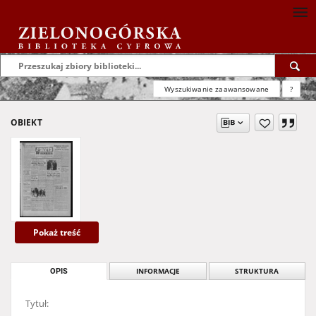
Wyszukiwanie zaawansowane
?
OBIEKT
Pokaż treść
OPIS
INFORMACJE
STRUKTURA
Tytuł: