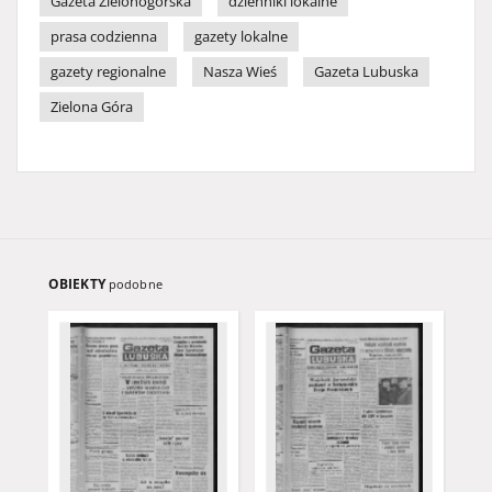
Gazeta Zielonogórska
dzienniki lokalne
prasa codzienna
gazety lokalne
gazety regionalne
Nasza Wieś
Gazeta Lubuska
Zielona Góra
OBIEKTY
podobne