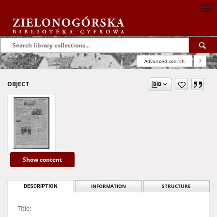
Advanced search
?
OBJECT
Show content
DESCRIPTION
INFORMATION
STRUCTURE
Title: