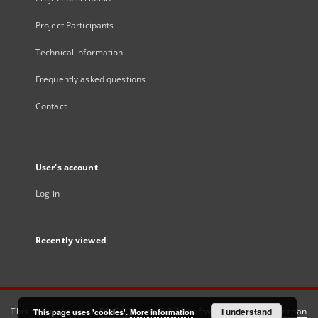
Project Participants
Technical information
Frequently asked questions
Contact
User's account
Log in
Recently viewed
This service runs on
DInGO dLibra 6.3.21
software created by
I understand
Poznan
This page uses 'cookies'.
More information