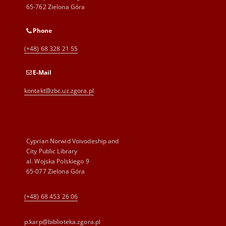
65-762 Zielona Góra
Phone
(+48) 68 328 21 55
E-Mail
kontakt@zbc.uz.zgora.pl
Cyprian Norwid Voivodeship and
City Public Library
al. Wojska Polskiego 9
65-077 Zielona Góra
(+48) 68 453 26 06
p.karp@biblioteka.zgora.pl