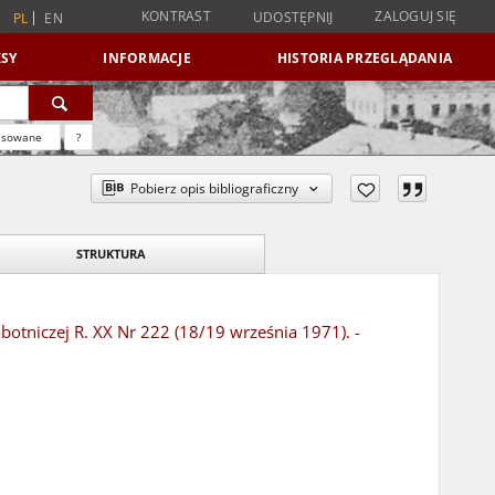
KONTRAST
ZALOGUJ SIĘ
UDOSTĘPNIJ
PL
EN
SY
INFORMACJE
HISTORIA PRZEGLĄDANIA
nsowane
?
Pobierz opis bibliograficzny
STRUKTURA
botniczej R. XX Nr 222 (18/19 września 1971). -