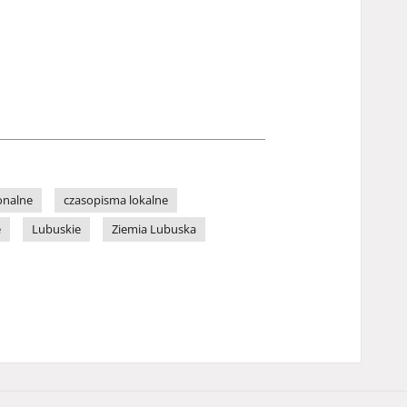
onalne
czasopisma lokalne
e
Lubuskie
Ziemia Lubuska