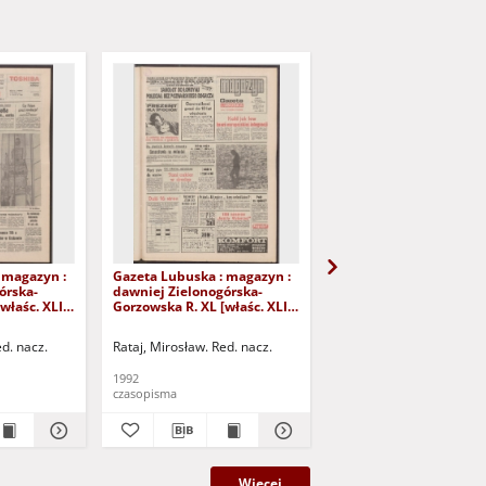
 magazyn :
Gazeta Lubuska : magazyn :
Gazeta Lubuska : maga
órska-
dawniej Zielonogórska-
dawniej Zielonogórska
właśc. XLI],
Gorzowska R. XL [właśc. XLI],
Gorzowska R. XL [właśc.
iernika
nr 226 (26/27 września 1992).
nr 250 (24/25 paździer
- Wyd. 1
1992). - Wyd. 1
ed. nacz.
Rataj, Mirosław. Red. nacz.
Rataj, Mirosław. Red. nac
1992
1992
czasopisma
czasopisma
Więcej