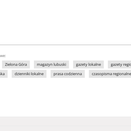
owe:
Zielona Góra
magazyn lubuski
gazety lokalne
gazety regi
ska
dzienniki lokalne
prasa codzienna
czasopisma regionaln