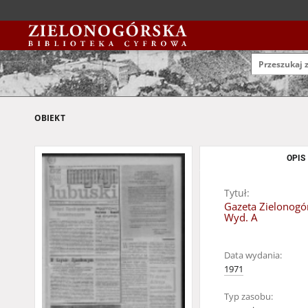
OBIEKT
OPIS
Tytuł:
Gazeta Zielonogór
Wyd. A
Data wydania:
1971
Typ zasobu: