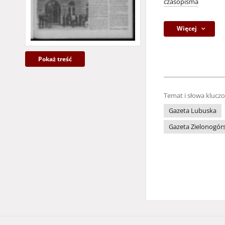
czasopisma
Więcej
Pokaż treść
Temat i słowa klucz
Gazeta Lubuska
Gazeta Zielonogór