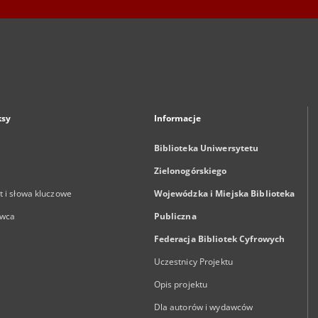
ksy
Informacje
Biblioteka Uniwersytetu
Zielonogórskiego
 i słowa kluczowe
Wojewódzka i Miejska Biblioteka
wca
Publiczna
Federacja Bibliotek Cyfrowych
Uczestnicy Projektu
Opis projektu
Dla autorów i wydawców