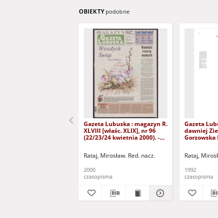
OBIEKTY
podobne
Gazeta Lubuska : magazyn R.
Gazeta Lub
XLVIII [właśc. XLIX], nr 96
dawniej Zie
(22/23/24 kwietnia 2000). -
Gorzowska R
Wyd. A
nr 300 (23/
grudnia 199
Rataj, Mirosław. Red. nacz.
Rataj, Miros
2000
1992
czasopisma
czasopisma