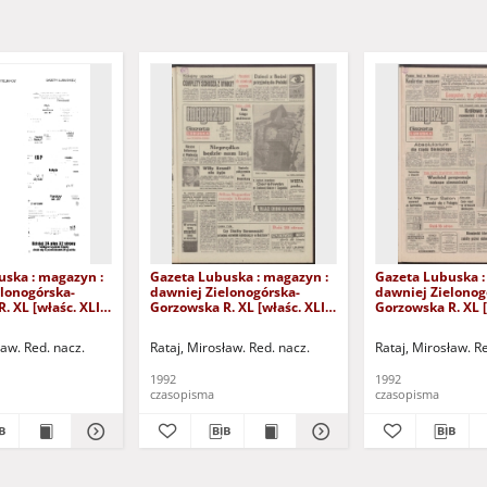
uska : magazyn :
Gazeta Lubuska : magazyn :
Gazeta Lubuska :
lonogórska-
dawniej Zielonogórska-
dawniej Zielonog
. XL [właśc. XLI],
Gorzowska R. XL [właśc. XLI],
Gorzowska R. XL [
24/25/26/27
nr 238 (10/11 października
nr 232 (3/4 paźdz
2). - Wyd. 1
1992). - Wyd. 1
1992). - Wyd. 1
ław. Red. nacz.
Rataj, Mirosław. Red. nacz.
Rataj, Mirosław. R
1992
1992
czasopisma
czasopisma