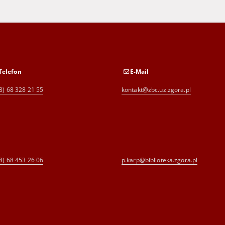
Telefon
E-Mail
8) 68 328 21 55
kontakt@zbc.uz.zgora.pl
8) 68 453 26 06
p.karp@biblioteka.zgora.pl