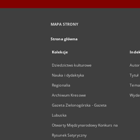
MAPA STRONY
Strona główna
Kolekcje
Inde
Dziedzictwo kulturowe
Autor
Nauka i dydaktyka
Tytuł
Regionalia
Temat
Archiwum Kresowe
Wyda
Gazeta Zielonogórska - Gazeta
Lubuska
Otwarty Międzynarodowy Konkurs na
Rysunek Satyryczny