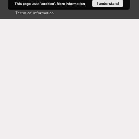
Project Participants
I understand
This page uses 'cookies'.
More information
Technical information
Frequently asked questions
Contact
User's account
Log in
Recently viewed
This service runs on
DInGO dLibra 6.3.21
software created by
Poznan
Supercomputing and Networking Center (PSNC)