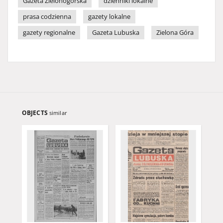
Gazeta Zielonogórska
dzienniki lokalne
prasa codzienna
gazety lokalne
gazety regionalne
Gazeta Lubuska
Zielona Góra
OBJECTS
similar