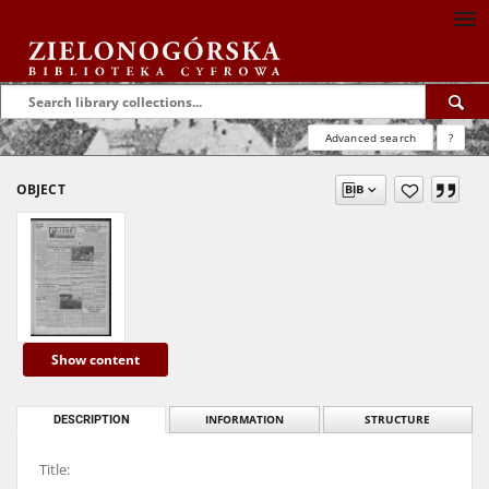
Advanced search
?
OBJECT
Show content
DESCRIPTION
INFORMATION
STRUCTURE
Title: