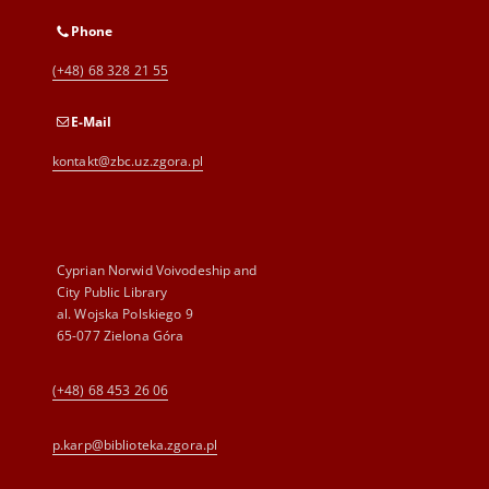
Phone
(+48) 68 328 21 55
E-Mail
kontakt@zbc.uz.zgora.pl
Cyprian Norwid Voivodeship and
City Public Library
al. Wojska Polskiego 9
65-077 Zielona Góra
(+48) 68 453 26 06
p.karp@biblioteka.zgora.pl