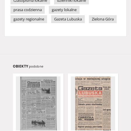
czasopisma lokalne
dzienniki lokalne
prasa codzienna
gazety lokalne
gazety regionalne
Gazeta Lubuska
Zielona Góra
OBIEKTY
podobne