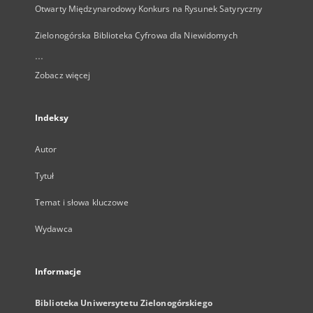
Otwarty Międzynarodowy Konkurs na Rysunek Satyryczny
Zielonogórska Biblioteka Cyfrowa dla Niewidomych
...
Zobacz więcej
Indeksy
Autor
Tytuł
Temat i słowa kluczowe
Wydawca
Informacje
Biblioteka Uniwersytetu Zielonogórskiego