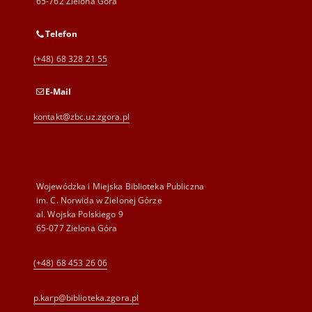
65-762 Zielona Góra
Telefon
(+48) 68 328 21 55
E-Mail
kontakt@zbc.uz.zgora.pl
Wojewódzka i Miejska Biblioteka Publiczna
im. C. Norwida w Zielonej Górze
al. Wojska Polskiego 9
65-077 Zielona Góra
(+48) 68 453 26 06
p.karp@biblioteka.zgora.pl