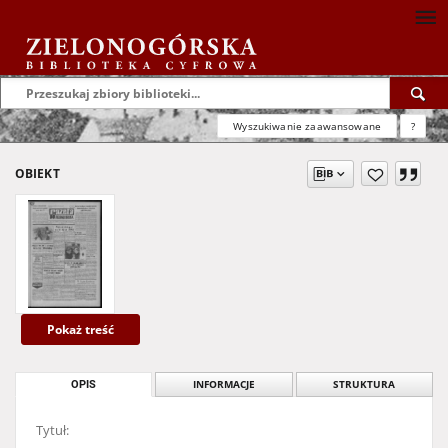
Wyszukiwanie zaawansowane
?
OBIEKT
Pokaż treść
OPIS
INFORMACJE
STRUKTURA
Tytuł: