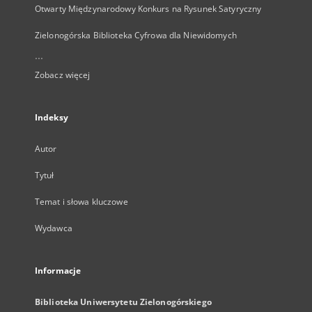
Otwarty Międzynarodowy Konkurs na Rysunek Satyryczny
Zielonogórska Biblioteka Cyfrowa dla Niewidomych
...
Zobacz więcej
Indeksy
Autor
Tytuł
Temat i słowa kluczowe
Wydawca
Informacje
Biblioteka Uniwersytetu Zielonogórskiego