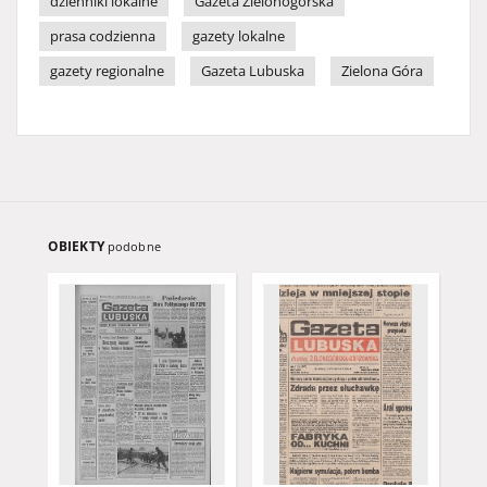
dzienniki lokalne
Gazeta Zielonogórska
prasa codzienna
gazety lokalne
gazety regionalne
Gazeta Lubuska
Zielona Góra
OBIEKTY
podobne