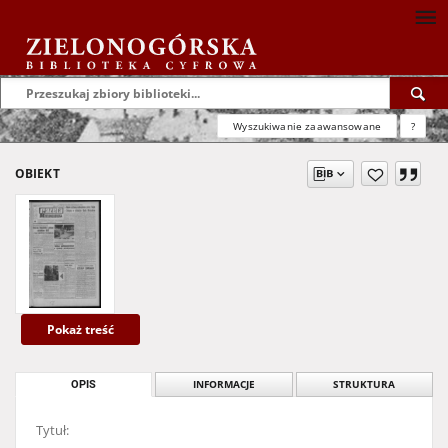
Wyszukiwanie zaawansowane
?
OBIEKT
Pokaż treść
OPIS
INFORMACJE
STRUKTURA
Tytuł: