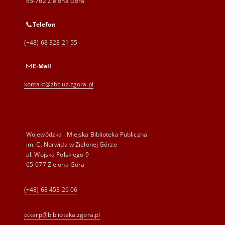
65-762 Zielona Góra
Telefon
(+48) 68 328 21 55
E-Mail
kontakt@zbc.uz.zgora.pl
Wojewódzka i Miejska Biblioteka Publiczna
im. C. Norwida w Zielonej Górze
al. Wojska Polskiego 9
65-077 Zielona Góra
(+48) 68 453 26 06
p.karp@biblioteka.zgora.pl